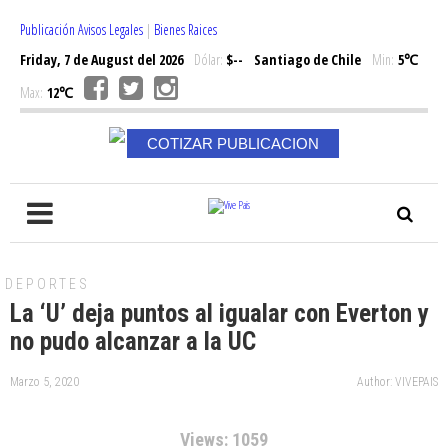
Publicación Avisos Legales
|
Bienes Raices
Friday, 7 de August del 2026
Dólar:
$--
Santiago de Chile
Min:
5℃
Max:
12℃
COTIZAR PUBLICACION
DEPORTES
La ‘U’ deja puntos al igualar con Everton y
no pudo alcanzar a la UC
Marzo 5, 2020
Author: VIVEPAIS
Views: 1059