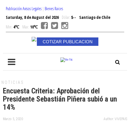
Publicación Avisos Legales
|
Bienes Raices
Saturday, 8 de August del 2026
Dólar:
$--
Santiago de Chile
Min:
4℃
Max:
10℃
COTIZAR PUBLICACION
NOTICIAS
Encuesta Criteria: Aprobación del
Presidente Sebastián Piñera subió a un
14%
Marzo 5, 2020
Author: VIVEPAIS