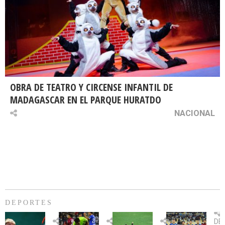
OBRA DE TEATRO Y CIRCENSE INFANTIL DE
MADAGASCAR EN EL PARQUE HURATDO
NACIONAL
DEPORTES
Billie
U.
Copa
Eve
DE