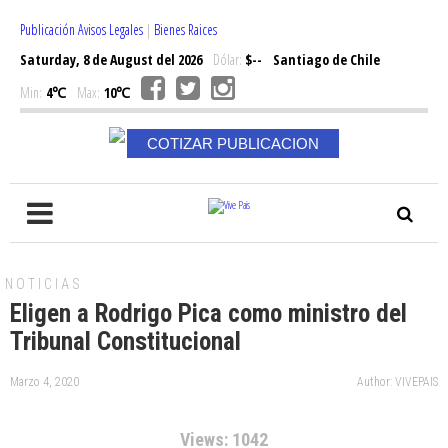
Publicación Avisos Legales
|
Bienes Raices
Saturday, 8 de August del 2026
Dólar:
$--
Santiago de Chile
Min:
4℃
Max:
10℃
COTIZAR PUBLICACION
NOTICIAS
Eligen a Rodrigo Pica como ministro del
Tribunal Constitucional
Marzo 4, 2020
Author: VIVEPAIS
Views: 1042