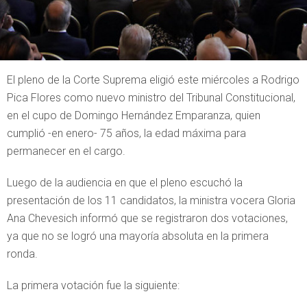
El pleno de la Corte Suprema eligió este miércoles a Rodrigo
Pica Flores como nuevo ministro del Tribunal Constitucional,
en el cupo de Domingo Hernández Emparanza, quien
cumplió -en enero- 75 años, la edad máxima para
permanecer en el cargo.
Luego de la audiencia en que el pleno escuchó la
presentación de los 11 candidatos, la ministra vocera Gloria
Ana Chevesich informó que se registraron dos votaciones,
ya que no se logró una mayoría absoluta en la primera
ronda.
La primera votación fue la siguiente: