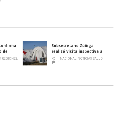
S
,
 confirma
Subsecretario Zúñiga
o de
realizó visita inspectiva a
Hospital Modular Sótero del
S
,
REGIONES
,
NACIONAL
,
NOTICIAS
,
SALUD
Río
0