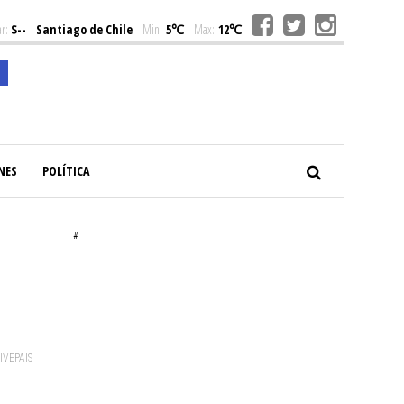
r:
$--
Santiago de Chile
Min:
5℃
Max:
12℃
NES
POLÍTICA
#
VIVEPAIS