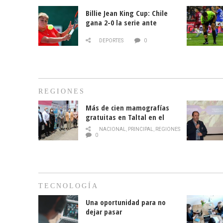
Billie Jean King Cup: Chile
gana 2-0 la serie ante
Paraguay
DEPORTES
0
REGIONES
Más de cien mamografías
gratuitas en Taltal en el
mes de la prevención del
NACIONAL
,
PRINCIPAL
,
REGIONES
cáncer de mama
0
TECNOLOGÍA
Una oportunidad para no
dejar pasar