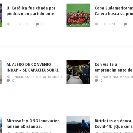
U. Católica fue citada por
Copa Sudamericana:
piedrazo en partido ante
Calera busca su pri
Deportes La Serena
triunfo ante Banfie
DEPORTES
0
DEPORTES
0
AL ALERO DE CONVENIO
Con visita a
INDAP – SE CAPACITA SOBRE
emprendimiento de
PLAGA DROSOPHILA SUZUKII
y llamado al rescate
NACIONAL
,
PRINCIPAL
,
REGIONES
NACIONAL
,
PRINCIP
historia campesina 
0
0
Nacional de INDAP 
la Semana del Turi
Microsoft y ONG Innovacien
Bicicletas en época
lanzan aDistancia,
Covid-19: ¿Qué cons
plataforma con cursos
momento de conduci