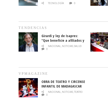
TECNOLOGÍA
0
TENDENCIAS
Girardi y ley de Isapres:
“Que beneficie a afiliados y
no legalice el abuso”
NACIONAL
,
NOTICIAS
,
SALUD
0
VPMAGAZINE
OBRA DE TEATRO Y CIRCENSE
INFANTIL DE MADAGASCAR
EN EL PARQUE HURATDO
NACIONAL
,
NOTICIAS
,
TEATRO
0