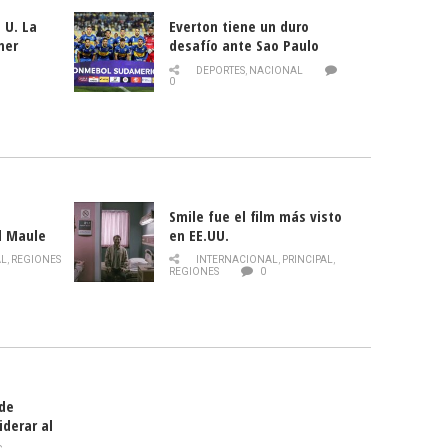
 U. La
Everton tiene un duro
mer
desafío ante Sao Paulo
ld
DEPORTES
,
NACIONAL
0
Smile fue el film más visto
l Maule
en EE.UU.
 de la
AL
,
REGIONES
INTERNACIONAL
,
PRINCIPAL
,
Director
REGIONES
0
celebra
smo
 de
iderar al
rlas?