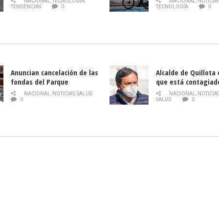
NACIONAL
,
TECNOLOGÍA
,
NACIONAL
,
NOTICIA
gratuitos online sobre
TENDENCIAS
0
TECNOLOGÍA
0
tecnología orientados a
emprendedores
Anuncian cancelación de las
Alcalde de Quillota
fondas del Parque
que está contagiad
O’Higgins debido al
COVID-19
NACIONAL
,
NOTICIAS
,
SALUD
NACIONAL
,
NOTICIA
coronavirus
0
SALUD
0