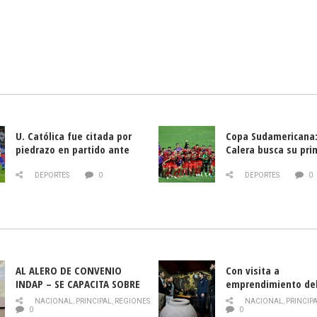
U. Católica fue citada por
Copa Sudamericana:
piedrazo en partido ante
Calera busca su pri
Deportes La Serena
triunfo ante Banfie
DEPORTES
0
DEPORTES
0
AL ALERO DE CONVENIO
Con visita a
INDAP – SE CAPACITA SOBRE
emprendimiento de
PLAGA DROSOPHILA SUZUKII
y llamado al rescate
NACIONAL
,
PRINCIPAL
,
REGIONES
NACIONAL
,
PRINCIP
historia campesina 
0
0