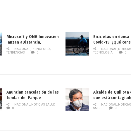
Nacional de INDAP 
la Semana del Turi
Microsoft y ONG Innovacien
Bicicletas en época
lanzan aDistancia,
Covid-19: ¿Qué cons
plataforma con cursos
momento de conduci
NACIONAL
,
TECNOLOGÍA
,
NACIONAL
,
NOTICIA
gratuitos online sobre
TENDENCIAS
0
TECNOLOGÍA
0
tecnología orientados a
emprendedores
Anuncian cancelación de las
Alcalde de Quillota
fondas del Parque
que está contagiad
O’Higgins debido al
COVID-19
NACIONAL
,
NOTICIAS
,
SALUD
NACIONAL
,
NOTICIA
coronavirus
0
SALUD
0