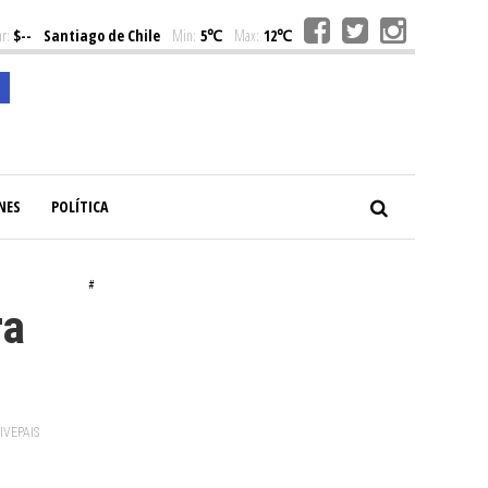
r:
$--
Santiago de Chile
Min:
5℃
Max:
12℃
NES
POLÍTICA
#
ra
VIVEPAIS