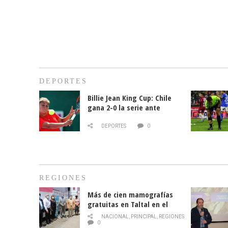
DEPORTES
Billie Jean King Cup: Chile
gana 2-0 la serie ante
Paraguay
DEPORTES
0
REGIONES
Más de cien mamografías
gratuitas en Taltal en el
mes de la prevención del
NACIONAL
,
PRINCIPAL
,
REGIONES
cáncer de mama
0