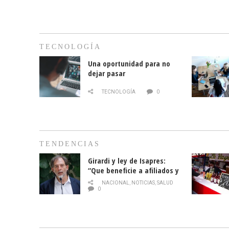
TECNOLOGÍA
Una oportunidad para no
dejar pasar
TECNOLOGÍA
0
TENDENCIAS
Girardi y ley de Isapres:
“Que beneficie a afiliados y
no legalice el abuso”
NACIONAL
,
NOTICIAS
,
SALUD
0