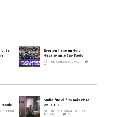
 U. La
Everton tiene un duro
mer
desafío ante Sao Paulo
ld
DEPORTES
,
NACIONAL
0
Smile fue el film más visto
l Maule
en EE.UU.
 de la
AL
,
REGIONES
INTERNACIONAL
,
PRINCIPAL
,
Director
REGIONES
0