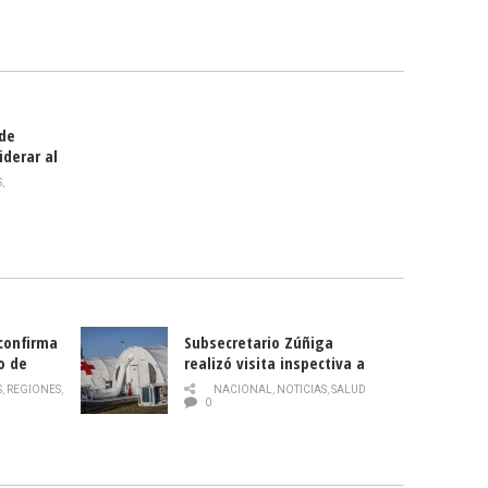
celebra
smo
 de
iderar al
rlas?
S
,
 confirma
Subsecretario Zúñiga
o de
realizó visita inspectiva a
Hospital Modular Sótero del
S
,
REGIONES
,
NACIONAL
,
NOTICIAS
,
SALUD
Río
0