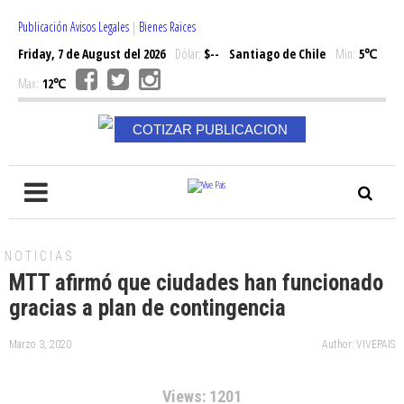
Publicación Avisos Legales
|
Bienes Raices
Friday, 7 de August del 2026
Dólar:
$--
Santiago de Chile
Min:
5℃
Max:
12℃
COTIZAR PUBLICACION
NOTICIAS
MTT afirmó que ciudades han funcionado
gracias a plan de contingencia
Marzo 3, 2020
Author: VIVEPAIS
Views: 1201