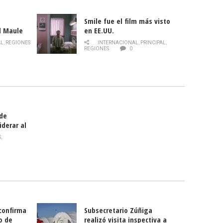
Smile fue el film más visto
l Maule
en EE.UU.
 de la
AL
,
REGIONES
INTERNACIONAL
,
PRINCIPAL
,
Director
REGIONES
0
celebra
smo
 de
iderar al
rlas?
S
,
 confirma
Subsecretario Zúñiga
o de
realizó visita inspectiva a