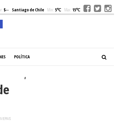
r:
$--
Santiago de Chile
Min:
5℃
Max:
15℃
NES
POLÍTICA
#
de
VIVEPAIS