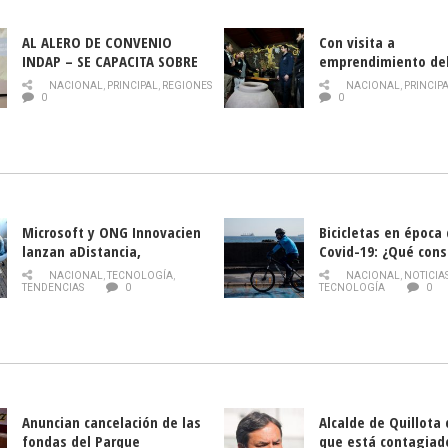
AL ALERO DE CONVENIO
Con visita a
INDAP – SE CAPACITA SOBRE
emprendimiento de
PLAGA DROSOPHILA SUZUKII
y llamado al rescate
NACIONAL
,
PRINCIPAL
,
REGIONES
NACIONAL
,
PRINCIP
historia campesina 
0
0
Nacional de INDAP 
la Semana del Turi
Microsoft y ONG Innovacien
Bicicletas en época
lanzan aDistancia,
Covid-19: ¿Qué cons
plataforma con cursos
momento de conduci
NACIONAL
,
TECNOLOGÍA
,
NACIONAL
,
NOTICIA
gratuitos online sobre
TENDENCIAS
0
TECNOLOGÍA
0
tecnología orientados a
emprendedores
Anuncian cancelación de las
Alcalde de Quillota
fondas del Parque
que está contagiad