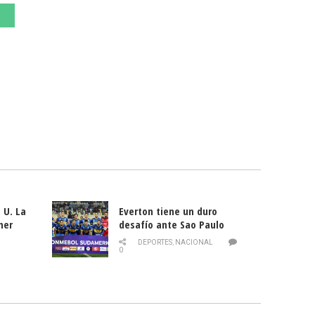
 U. La
Everton tiene un duro
mer
desafío ante Sao Paulo
ld
DEPORTES
,
NACIONAL
0