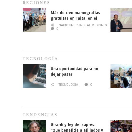
REGIONES
Más de cien mamografías
gratuitas en Taltal en el
mes de la prevención del
NACIONAL
,
PRINCIPAL
,
REGIONES
cáncer de mama
0
TECNOLOGÍA
Una oportunidad para no
dejar pasar
TECNOLOGÍA
0
TENDENCIAS
Girardi y ley de Isapres:
“Que beneficie a afiliados y