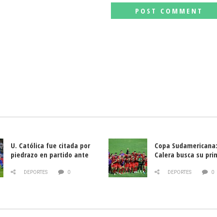
U. Católica fue citada por
Copa Sudamericana:
piedrazo en partido ante
Calera busca su pri
Deportes La Serena
triunfo ante Banfie
DEPORTES
0
DEPORTES
0