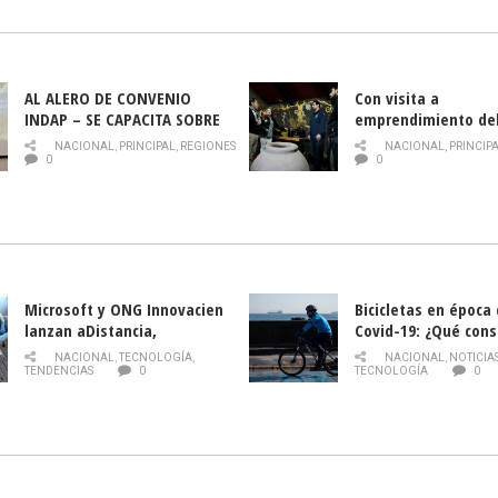
AL ALERO DE CONVENIO
Con visita a
INDAP – SE CAPACITA SOBRE
emprendimiento de
PLAGA DROSOPHILA SUZUKII
y llamado al rescate
NACIONAL
,
PRINCIPAL
,
REGIONES
NACIONAL
,
PRINCIP
historia campesina 
0
0
Nacional de INDAP 
la Semana del Turi
Microsoft y ONG Innovacien
Bicicletas en época
lanzan aDistancia,
Covid-19: ¿Qué cons
plataforma con cursos
momento de conduci
NACIONAL
,
TECNOLOGÍA
,
NACIONAL
,
NOTICIA
gratuitos online sobre
TENDENCIAS
0
TECNOLOGÍA
0
tecnología orientados a
emprendedores