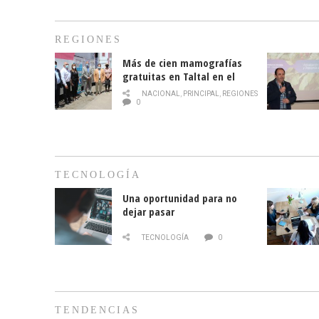
REGIONES
Más de cien mamografías
gratuitas en Taltal en el
mes de la prevención del
NACIONAL
,
PRINCIPAL
,
REGIONES
cáncer de mama
0
TECNOLOGÍA
Una oportunidad para no
dejar pasar
TECNOLOGÍA
0
TENDENCIAS