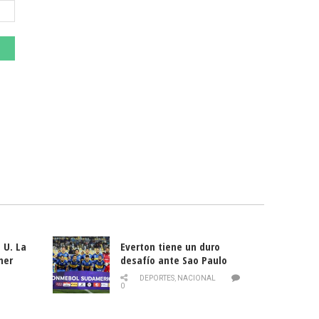
 U. La
Everton tiene un duro
mer
desafío ante Sao Paulo
ld
DEPORTES
,
NACIONAL
0