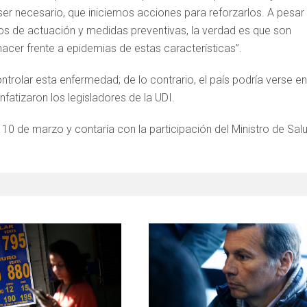
er necesario, que iniciemos acciones para reforzarlos. A pesar
los de actuación y medidas preventivas, la verdad es que son
acer frente a epidemias de estas características”.
olar esta enfermedad; de lo contrario, el país podría verse en
fatizaron los legisladores de la UDI.
10 de marzo y contaría con la participación del Ministro de Salu