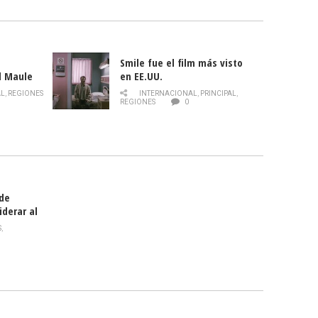
Smile fue el film más visto
l Maule
en EE.UU.
 de la
AL
,
REGIONES
INTERNACIONAL
,
PRINCIPAL
,
Director
REGIONES
0
celebra
smo
 de
iderar al
rlas?
S
,