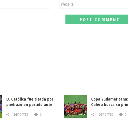
U. Católica fue citada por
Copa Sudamericana:
piedrazo en partido ante
Calera busca su pri
Deportes La Serena
triunfo ante Banfie
DEPORTES
0
DEPORTES
0