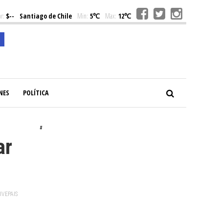
r:
$--
Santiago de Chile
Min:
5℃
Max:
12℃
NES
POLÍTICA
#
ar
VIVEPAIS