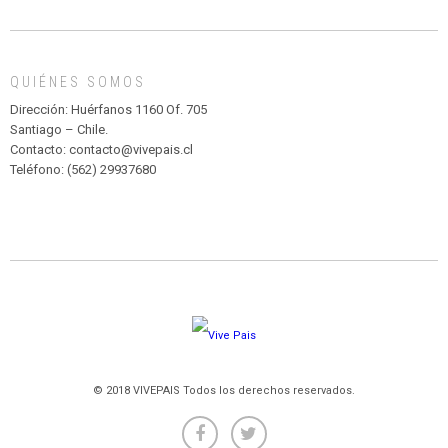
DE
MADAGASCAR
EN
EL
QUIÉNES SOMOS
PARQUE
HURATDO
Dirección: Huérfanos 1160 Of. 705
Santiago – Chile.
Contacto: contacto@vivepais.cl
Teléfono: (562) 29937680
© 2018 VIVEPAIS Todos los derechos reservados.