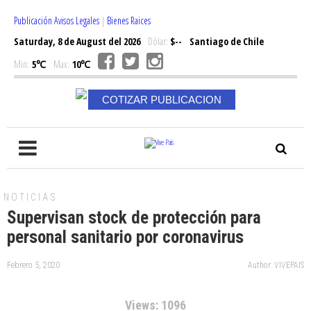
Publicación Avisos Legales
|
Bienes Raices
Saturday, 8 de August del 2026
Dólar:
$--
Santiago de Chile
Min:
5℃
Max:
10℃
COTIZAR PUBLICACION
NOTICIAS
Supervisan stock de protección para
personal sanitario por coronavirus
Febrero 5, 2020
Author: VIVEPAIS
Views: 1096