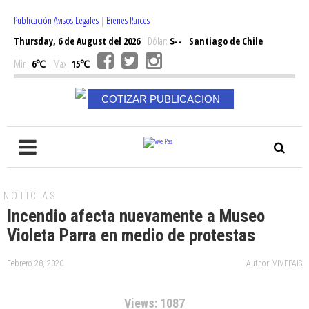
Publicación Avisos Legales
|
Bienes Raices
Thursday, 6 de August del 2026
Dólar:
$--
Santiago de Chile
Min:
6℃
Max:
15℃
COTIZAR PUBLICACION
NOTICIAS
Incendio afecta nuevamente a Museo
Violeta Parra en medio de protestas
Febrero 28, 2020
Author: VIVEPAIS
Views: 1087