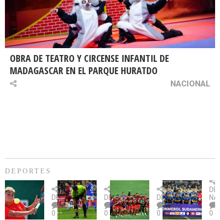
OBRA DE TEATRO Y CIRCENSE INFANTIL DE
MADAGASCAR EN EL PARQUE HURATDO
NACIONAL
DEPORTES
Billie
U.
Copa
Eve
DE
Jean
Católica
Sudamericana:
tie
DEPORTES
DEPORTES
DEPORTES
NA
King
fue
U.
un
0
0
0
0
Cup:
citada
La
dur