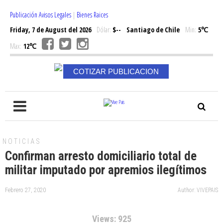
Publicación Avisos Legales
|
Bienes Raices
Friday, 7 de August del 2026
Dólar:
$--
Santiago de Chile
Min:
5℃
Max:
12℃
COTIZAR PUBLICACION
NOTICIAS
Confirman arresto domiciliario total de
militar imputado por apremios ilegítimos
Febrero 27, 2020
Author: VIVEPAIS
Views: 925