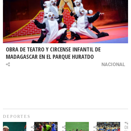
OBRA DE TEATRO Y CIRCENSE INFANTIL DE
MADAGASCAR EN EL PARQUE HURATDO
NACIONAL
DEPORTES
Billie
U.
Copa
Eve
DE