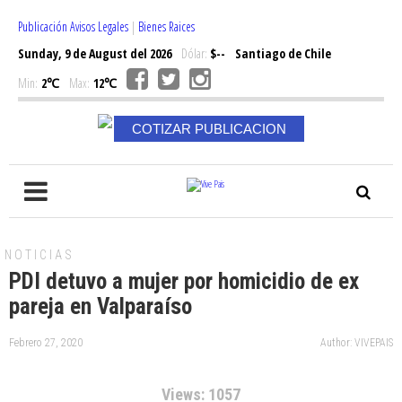
Publicación Avisos Legales
|
Bienes Raices
Sunday, 9 de August del 2026
Dólar:
$--
Santiago de Chile
Min:
2℃
Max:
12℃
COTIZAR PUBLICACION
NOTICIAS
PDI detuvo a mujer por homicidio de ex
pareja en Valparaíso
Febrero 27, 2020
Author: VIVEPAIS
Views: 1057