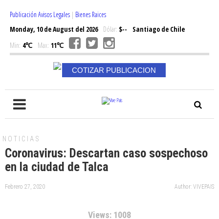
Publicación Avisos Legales
|
Bienes Raices
Monday, 10 de August del 2026
Dólar:
$--
Santiago de Chile
Min:
4℃
Max:
11℃
COTIZAR PUBLICACION
NOTICIAS
Coronavirus: Descartan caso sospechoso
en la ciudad de Talca
Febrero 27, 2020
Author: VIVEPAIS
Views: 1008