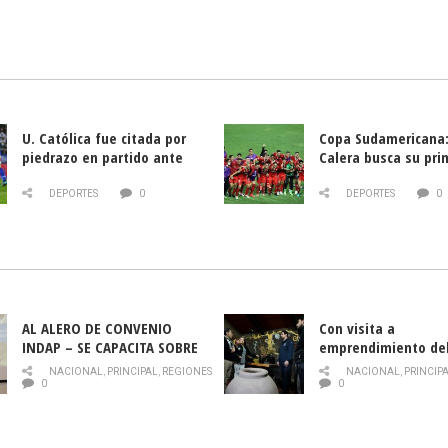
U. Católica fue citada por
Copa Sudamericana:
piedrazo en partido ante
Calera busca su pri
Deportes La Serena
triunfo ante Banfie
DEPORTES
0
DEPORTES
0
AL ALERO DE CONVENIO
Con visita a
INDAP – SE CAPACITA SOBRE
emprendimiento de
PLAGA DROSOPHILA SUZUKII
y llamado al rescate
NACIONAL
,
PRINCIPAL
,
REGIONES
NACIONAL
,
PRINCIP
historia campesina 
0
0
Nacional de INDAP 
la Semana del Turi