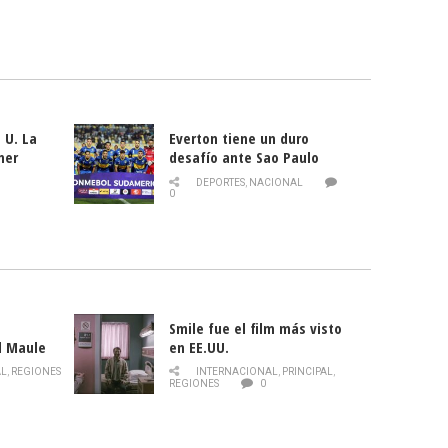
 U. La
Everton tiene un duro
mer
desafío ante Sao Paulo
ld
DEPORTES
,
NACIONAL
0
Smile fue el film más visto
l Maule
en EE.UU.
 de la
AL
,
REGIONES
INTERNACIONAL
,
PRINCIPAL
,
Director
REGIONES
0
celebra
smo