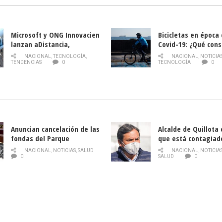
Microsoft y ONG Innovacien
Bicicletas en época
lanzan aDistancia,
Covid-19: ¿Qué cons
plataforma con cursos
momento de conduci
NACIONAL
,
TECNOLOGÍA
,
NACIONAL
,
NOTICIA
gratuitos online sobre
TENDENCIAS
0
TECNOLOGÍA
0
tecnología orientados a
emprendedores
Anuncian cancelación de las
Alcalde de Quillota
fondas del Parque
que está contagiad
O’Higgins debido al
COVID-19
NACIONAL
,
NOTICIAS
,
SALUD
NACIONAL
,
NOTICIA
coronavirus
0
SALUD
0