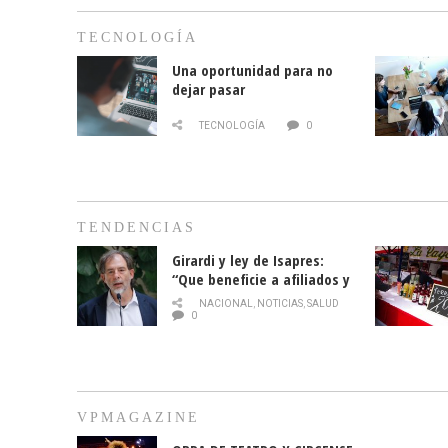
TECNOLOGÍA
Una oportunidad para no
dejar pasar
TECNOLOGÍA
0
TENDENCIAS
Girardi y ley de Isapres:
“Que beneficie a afiliados y
no legalice el abuso”
NACIONAL
,
NOTICIAS
,
SALUD
0
VPMAGAZINE