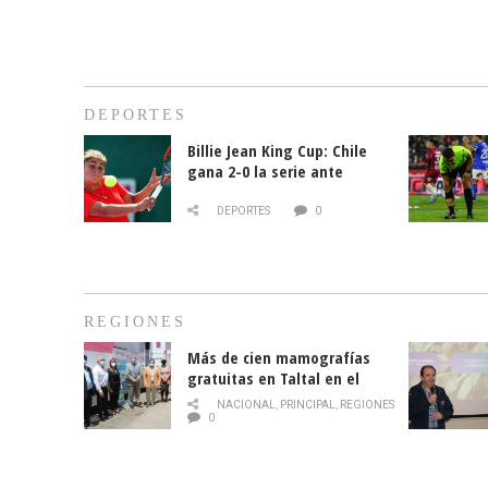
DEPORTES
Billie Jean King Cup: Chile
gana 2-0 la serie ante
Paraguay
DEPORTES
0
REGIONES
Más de cien mamografías
gratuitas en Taltal en el
mes de la prevención del
NACIONAL
,
PRINCIPAL
,
REGIONES
cáncer de mama
0