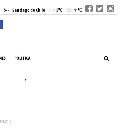
r:
$--
Santiago de Chile
Min:
5℃
Max:
11℃
NES
POLÍTICA
#
VIVEPAIS