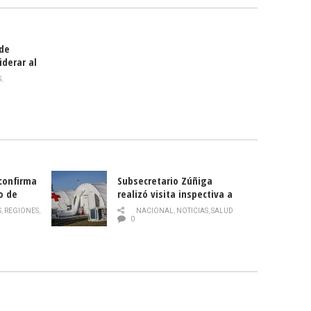
 de
iderar al
rlas?
S
,
 confirma
Subsecretario Zúñiga
o de
realizó visita inspectiva a
Hospital Modular Sótero del
S
,
REGIONES
,
NACIONAL
,
NOTICIAS
,
SALUD
Río
0