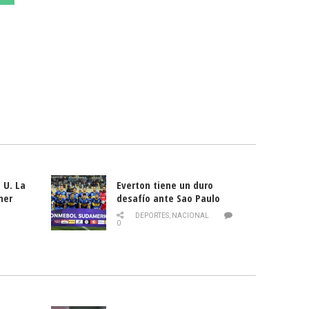
 U. La
Everton tiene un duro
mer
desafío ante Sao Paulo
ld
DEPORTES
,
NACIONAL
0