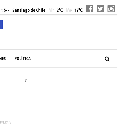
r:
$--
Santiago de Chile
Min:
2℃
Max:
12℃
NES
POLÍTICA
#
VIVEPAIS