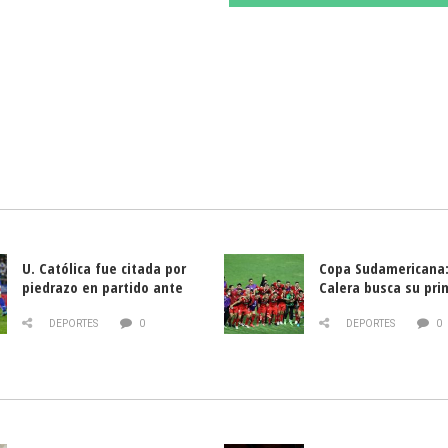
U. Católica fue citada por
Copa Sudamericana:
piedrazo en partido ante
Calera busca su pri
Deportes La Serena
triunfo ante Banfie
DEPORTES
0
DEPORTES
0