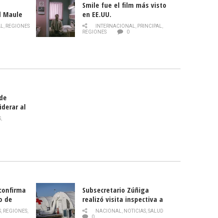
Smile fue el film más visto
l Maule
en EE.UU.
 de la
AL
,
REGIONES
INTERNACIONAL
,
PRINCIPAL
,
Director
REGIONES
0
celebra
smo
 de
iderar al
rlas?
S
,
 confirma
Subsecretario Zúñiga
o de
realizó visita inspectiva a
Hospital Modular Sótero del
S
,
REGIONES
,
NACIONAL
,
NOTICIAS
,
SALUD
Río
0