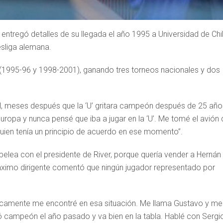
ntregó detalles de su llegada el año 1995 a Universidad de Chil
esliga alemana.
l (1995-96 y 1998-2001), ganando tres torneos nacionales y dos
l, meses después que la ‘U’ gritara campeón después de 25 año
uropa y nunca pensé que iba a jugar en la ‘U’. Me tomé el avión 
 quien tenía un principio de acuerdo en ese momento”.
pelea con el presidente de River, porque quería vender a Hernán
máximo dirigente comentó que ningún jugador representado por
ticamente me encontré en esa situación. Me llama Gustavo y me
ó campeón el año pasado y va bien en la tabla. Hablé con Sergi