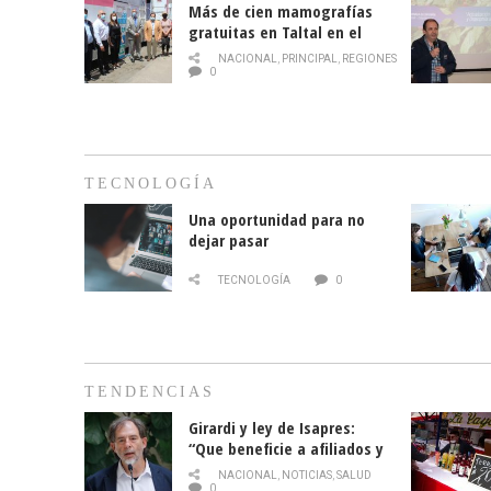
Más de cien mamografías
gratuitas en Taltal en el
mes de la prevención del
NACIONAL
,
PRINCIPAL
,
REGIONES
cáncer de mama
0
TECNOLOGÍA
Una oportunidad para no
dejar pasar
TECNOLOGÍA
0
TENDENCIAS
Girardi y ley de Isapres:
“Que beneficie a afiliados y
no legalice el abuso”
NACIONAL
,
NOTICIAS
,
SALUD
0