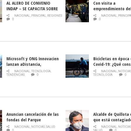
AL ALERO DE CONVENIO
Con visita a
INDAP – SE CAPACITA SOBRE
emprendimiento de
PLAGA DROSOPHILA SUZUKII
y llamado al rescate
NACIONAL
,
PRINCIPAL
,
REGIONES
NACIONAL
,
PRINCIP
historia campesina 
0
0
Nacional de INDAP 
la Semana del Turi
Microsoft y ONG Innovacien
Bicicletas en época
lanzan aDistancia,
Covid-19: ¿Qué cons
plataforma con cursos
momento de conduci
NACIONAL
,
TECNOLOGÍA
,
NACIONAL
,
NOTICIA
gratuitos online sobre
TENDENCIAS
0
TECNOLOGÍA
0
tecnología orientados a
emprendedores
Anuncian cancelación de las
Alcalde de Quillota
fondas del Parque
que está contagiad
O’Higgins debido al
COVID-19
NACIONAL
,
NOTICIAS
,
SALUD
NACIONAL
,
NOTICIA
coronavirus
0
SALUD
0