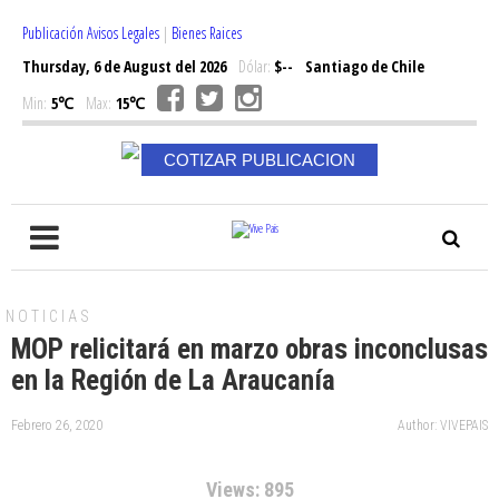
Publicación Avisos Legales
|
Bienes Raices
Thursday, 6 de August del 2026
Dólar:
$--
Santiago de Chile
Min:
5℃
Max:
15℃
COTIZAR PUBLICACION
NOTICIAS
MOP relicitará en marzo obras inconclusas
en la Región de La Araucanía
Febrero 26, 2020
Author: VIVEPAIS
Views: 895