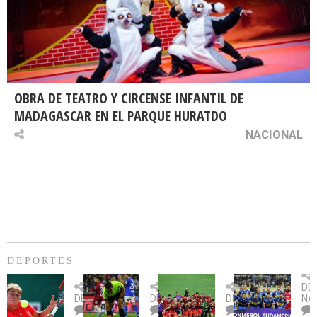
OBRA DE TEATRO Y CIRCENSE INFANTIL DE
MADAGASCAR EN EL PARQUE HURATDO
NACIONAL
DEPORTES
Billie
U.
Copa
Eve
DE
Jean
Católica
Sudamericana:
tie
DEPORTES
DEPORTES
DEPORTES
NA
King
fue
U.
un