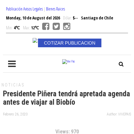
Publicación Avisos Legales
|
Bienes Raices
Monday, 10 de August del 2026
Dólar:
$--
Santiago de Chile
Min:
4℃
Max:
12℃
COTIZAR PUBLICACION
NOTICIAS
Presidente Piñera tendrá apretada agenda
antes de viajar al Biobío
Febrero 26, 2020
Author: VIVEPAIS
Views: 970