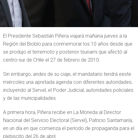
El Presidente Sebastián Piñera viajará mañana jueves a la
Región del Biobío para conmemorar los 10 años desde que
se produjo el terremoto y posterior tsunami que afectó al
centro-sur de CHile el 27 de febrero de 2010.
Sin embargo, andes de su ciaje, el mandatario tendrá eeste
miércoles una apretada agenda con diferentes autoridades,
incluyendo al Servel, el Poder Judicial, autoridades policiales
y de las municipalidades.
A primera hora, Piñera recibe en La Moneda al Director
Nacional del Servicio Electoral (Servel), Patricio Santamaría,
en un día en que comienza el período de propaganda para el
plebiscito del 26 de abril.