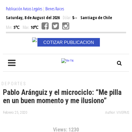
Publicación Avisos Legales
|
Bienes Raices
Saturday, 8 de August del 2026
Dólar:
$--
Santiago de Chile
Min:
5℃
Max:
10℃
COTIZAR PUBLICACION
DEPORTES
Pablo Aránguiz y el microciclo: “Me pilla
en un buen momento y me ilusiono”
Febrero 25, 2020
Author: VIVEPAIS
Views: 1230