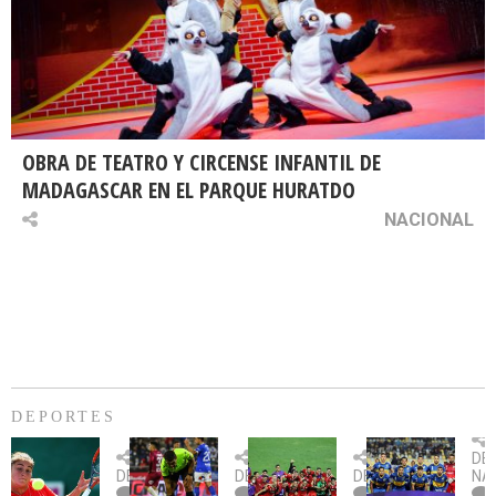
OBRA DE TEATRO Y CIRCENSE INFANTIL DE
MADAGASCAR EN EL PARQUE HURATDO
NACIONAL
DEPORTES
Billie
U.
Copa
Eve
DE
Jean
Católica
Sudamericana:
tie
DEPORTES
DEPORTES
DEPORTES
NA
King
fue
U.
un