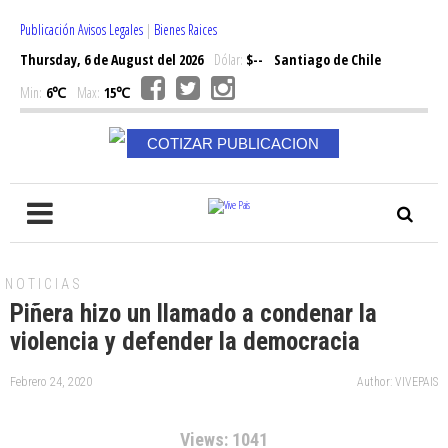
Publicación Avisos Legales
|
Bienes Raices
Thursday, 6 de August del 2026
Dólar:
$--
Santiago de Chile
Min:
6℃
Max:
15℃
COTIZAR PUBLICACION
NOTICIAS
Piñera hizo un llamado a condenar la
violencia y defender la democracia
Febrero 24, 2020
Author: VIVEPAIS
Views: 1041