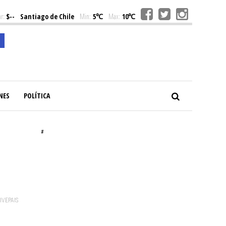
r:
$--
Santiago de Chile
Min:
5℃
Max:
10℃
NES
POLÍTICA
#
VIVEPAIS