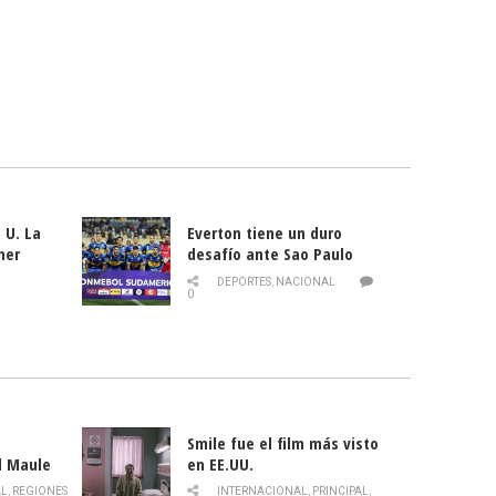
 U. La
Everton tiene un duro
mer
desafío ante Sao Paulo
ld
DEPORTES
,
NACIONAL
0
Smile fue el film más visto
l Maule
en EE.UU.
 de la
AL
,
REGIONES
INTERNACIONAL
,
PRINCIPAL
,