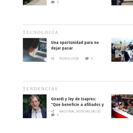
cáncer de mama
0
TECNOLOGÍA
Una oportunidad para no
dejar pasar
TECNOLOGÍA
0
TENDENCIAS
Girardi y ley de Isapres:
“Que beneficie a afiliados y
no legalice el abuso”
NACIONAL
,
NOTICIAS
,
SALUD
0