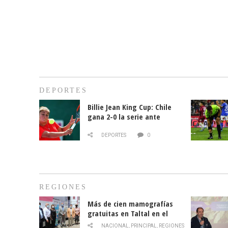
DEPORTES
Billie Jean King Cup: Chile
gana 2-0 la serie ante
Paraguay
DEPORTES
0
REGIONES
Más de cien mamografías
gratuitas en Taltal en el
mes de la prevención del
NACIONAL
,
PRINCIPAL
,
REGIONES