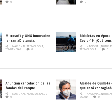
historia campesina 
0
0
Nacional de INDAP 
la Semana del Turi
Microsoft y ONG Innovacien
Bicicletas en época
lanzan aDistancia,
Covid-19: ¿Qué cons
plataforma con cursos
momento de conduci
NACIONAL
,
TECNOLOGÍA
,
NACIONAL
,
NOTICIA
gratuitos online sobre
TENDENCIAS
0
TECNOLOGÍA
0
tecnología orientados a
emprendedores
Anuncian cancelación de las
Alcalde de Quillota
fondas del Parque
que está contagiad
O’Higgins debido al
COVID-19
NACIONAL
,
NOTICIAS
,
SALUD
NACIONAL
,
NOTICIA
coronavirus
0
SALUD
0