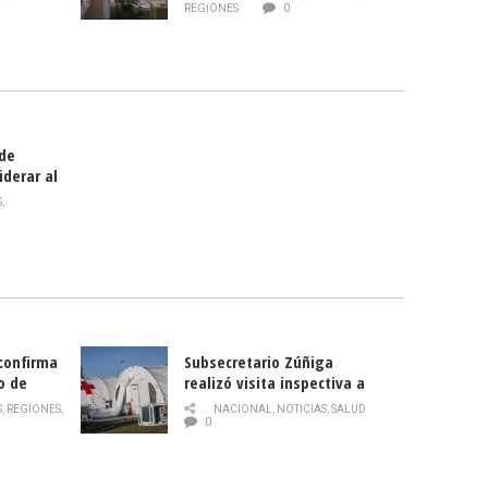
Director
REGIONES
0
celebra
smo
 de
iderar al
rlas?
S
,
 confirma
Subsecretario Zúñiga
o de
realizó visita inspectiva a
Hospital Modular Sótero del
S
,
REGIONES
,
NACIONAL
,
NOTICIAS
,
SALUD
Río
0