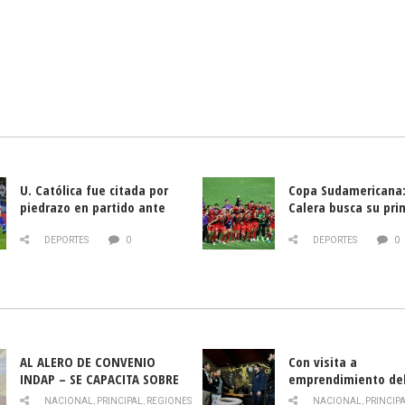
U. Católica fue citada por
Copa Sudamericana:
piedrazo en partido ante
Calera busca su pri
Deportes La Serena
triunfo ante Banfie
DEPORTES
0
DEPORTES
0
AL ALERO DE CONVENIO
Con visita a
INDAP – SE CAPACITA SOBRE
emprendimiento de
PLAGA DROSOPHILA SUZUKII
y llamado al rescate
NACIONAL
,
PRINCIPAL
,
REGIONES
NACIONAL
,
PRINCIP