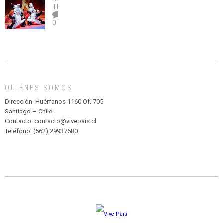
legalice
DE
TEATRO
el
TEATRO
0
abuso”
Y
CIRCENSE
INFANTIL
DE
MADAGASCAR
EN
EL
QUIÉNES SOMOS
PARQUE
HURATDO
Dirección: Huérfanos 1160 Of. 705
Santiago – Chile.
Contacto: contacto@vivepais.cl
Teléfono: (562) 29937680