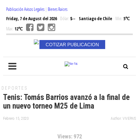
Publicación Avisos Legales
|
Bienes Raices
Friday, 7 de August del 2026
Dólar:
$--
Santiago de Chile
Min:
5℃
Max:
12℃
COTIZAR PUBLICACION
DEPORTES
Tenis: Tomás Barrios avanzó a la final de
un nuevo torneo M25 de Lima
Febrero 15, 2020
Author: VIVEPAIS
Views: 972