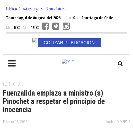
Publicación Avisos Legales
|
Bienes Raices
Thursday, 6 de August del 2026
Dólar:
$--
Santiago de Chile
Min:
6℃
Max:
15℃
COTIZAR PUBLICACION
NOTICIAS
Fuenzalida emplaza a ministro (s)
Pinochet a respetar el principio de
inocencia
Febrero 13, 2020
Author: VIVEPAIS