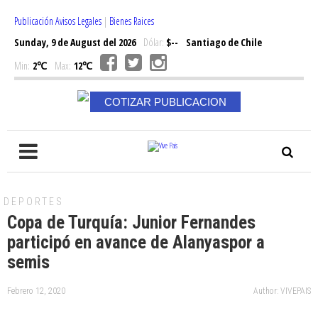
Publicación Avisos Legales
|
Bienes Raices
Sunday, 9 de August del 2026
Dólar:
$--
Santiago de Chile
Min:
2℃
Max:
12℃
COTIZAR PUBLICACION
DEPORTES
Copa de Turquía: Junior Fernandes
participó en avance de Alanyaspor a
semis
Febrero 12, 2020
Author: VIVEPAIS