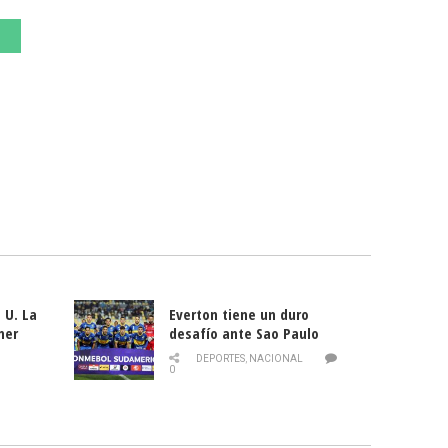
 U. La
Everton tiene un duro
mer
desafío ante Sao Paulo
ld
DEPORTES
,
NACIONAL
0