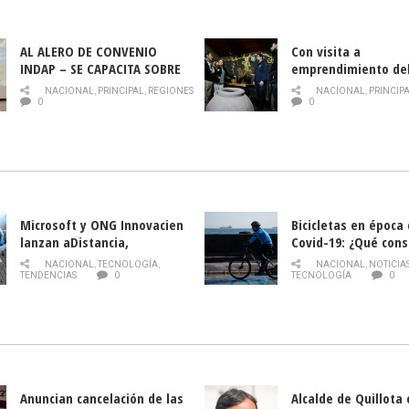
AL ALERO DE CONVENIO
Con visita a
INDAP – SE CAPACITA SOBRE
emprendimiento de
PLAGA DROSOPHILA SUZUKII
y llamado al rescate
NACIONAL
,
PRINCIPAL
,
REGIONES
NACIONAL
,
PRINCIP
historia campesina 
0
0
Nacional de INDAP 
la Semana del Turi
Microsoft y ONG Innovacien
Bicicletas en época
lanzan aDistancia,
Covid-19: ¿Qué cons
plataforma con cursos
momento de conduci
NACIONAL
,
TECNOLOGÍA
,
NACIONAL
,
NOTICIA
gratuitos online sobre
TENDENCIAS
0
TECNOLOGÍA
0
tecnología orientados a
emprendedores
Anuncian cancelación de las
Alcalde de Quillota