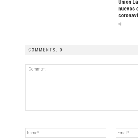
Unión La
nuevos c
coronav
COMMENTS: 0