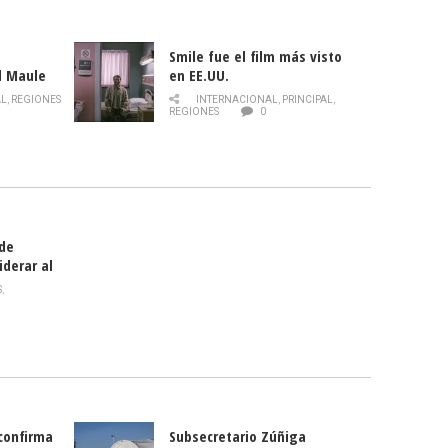
Smile fue el film más visto
l Maule
en EE.UU.
 de la
AL
,
REGIONES
INTERNACIONAL
,
PRINCIPAL
,
Director
REGIONES
0
celebra
smo
 de
iderar al
rlas?
S
,
 confirma
Subsecretario Zúñiga