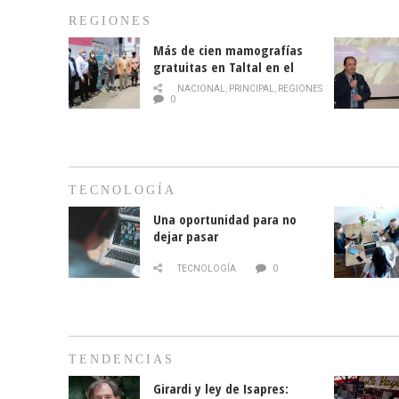
REGIONES
Más de cien mamografías
gratuitas en Taltal en el
mes de la prevención del
NACIONAL
,
PRINCIPAL
,
REGIONES
cáncer de mama
0
TECNOLOGÍA
Una oportunidad para no
dejar pasar
TECNOLOGÍA
0
TENDENCIAS
Girardi y ley de Isapres: