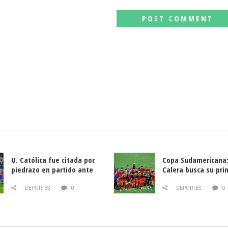
U. Católica fue citada por
Copa Sudamericana:
piedrazo en partido ante
Calera busca su pri
Deportes La Serena
triunfo ante Banfie
DEPORTES
0
DEPORTES
0