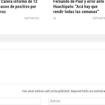
 Calera informó de 12
Fernando de Paul y error ante
asos de positivo por
Huachipato: “Acá hay que
irus
rendir todas las semanas”
DEPORTES
DEPORT
Your email address will not be published. Required fields are marked w