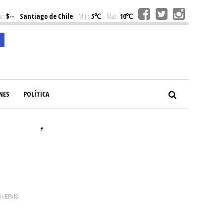
r:
$--
Santiago de Chile
Min:
5℃
Max:
10℃
NES
POLÍTICA
#
VIVEPAIS