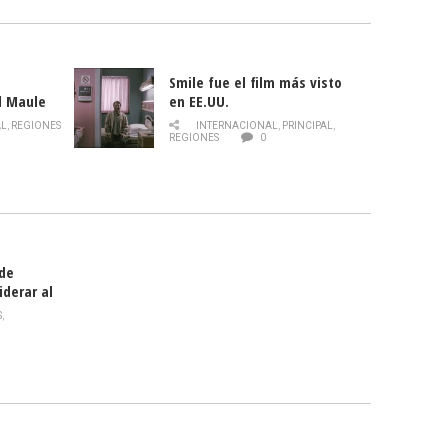
Smile fue el film más visto
l Maule
en EE.UU.
 de la
AL
,
REGIONES
INTERNACIONAL
,
PRINCIPAL
,
Director
REGIONES
0
celebra
smo
 de
iderar al
rlas?
S
,