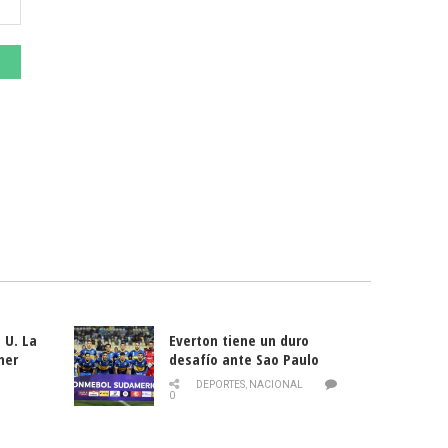
 U. La
Everton tiene un duro
mer
desafío ante Sao Paulo
ld
DEPORTES
,
NACIONAL
0