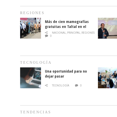
REGIONES
Más de cien mamografías
gratuitas en Taltal en el
mes de la prevención del
NACIONAL
,
PRINCIPAL
,
REGIONES
cáncer de mama
0
TECNOLOGÍA
Una oportunidad para no
dejar pasar
TECNOLOGÍA
0
TENDENCIAS