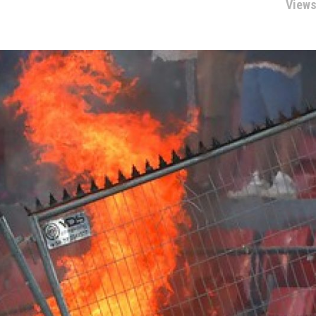
Views