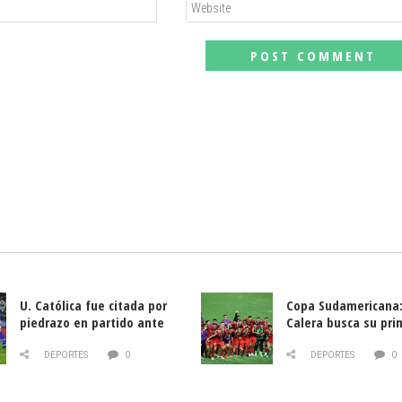
U. Católica fue citada por
Copa Sudamericana:
piedrazo en partido ante
Calera busca su pri
Deportes La Serena
triunfo ante Banfie
DEPORTES
0
DEPORTES
0