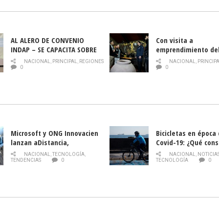
AL ALERO DE CONVENIO
Con visita a
INDAP – SE CAPACITA SOBRE
emprendimiento de
PLAGA DROSOPHILA SUZUKII
y llamado al rescate
NACIONAL
,
PRINCIPAL
,
REGIONES
NACIONAL
,
PRINCIP
historia campesina 
0
0
Nacional de INDAP 
la Semana del Turi
Microsoft y ONG Innovacien
Bicicletas en época
lanzan aDistancia,
Covid-19: ¿Qué cons
plataforma con cursos
momento de conduci
NACIONAL
,
TECNOLOGÍA
,
NACIONAL
,
NOTICIA
gratuitos online sobre
TENDENCIAS
0
TECNOLOGÍA
0
tecnología orientados a
emprendedores