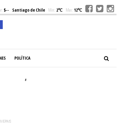
r:
$--
Santiago de Chile
Min:
2℃
Max:
12℃
NES
POLÍTICA
#
VIVEPAIS