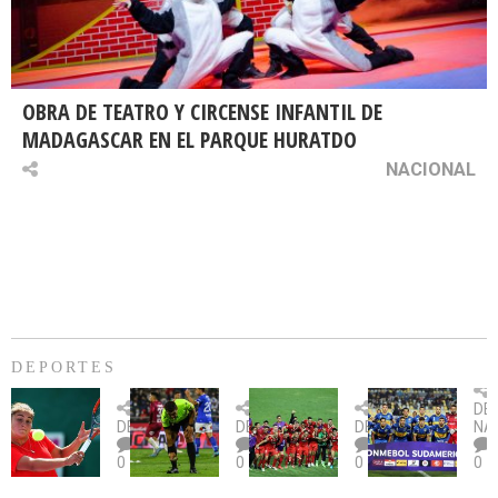
OBRA DE TEATRO Y CIRCENSE INFANTIL DE
MADAGASCAR EN EL PARQUE HURATDO
NACIONAL
DEPORTES
Billie
U.
Copa
Eve
DE
Jean
Católica
Sudamericana:
tie
DEPORTES
DEPORTES
DEPORTES
NA
King
fue
U.
un
0
0
0
0
Cup:
citada
La
dur
Chile
por
Calera
des