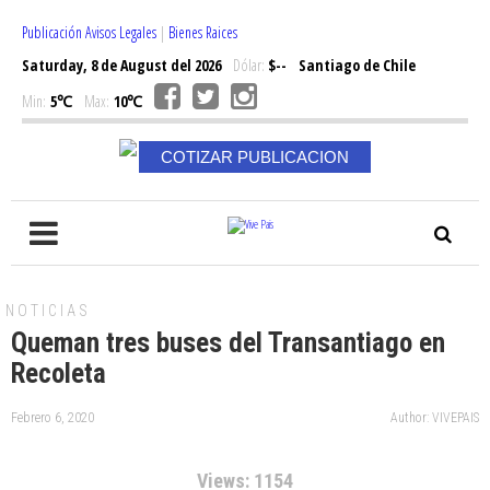
Publicación Avisos Legales
|
Bienes Raices
Saturday, 8 de August del 2026
Dólar:
$--
Santiago de Chile
Min:
5℃
Max:
10℃
COTIZAR PUBLICACION
NOTICIAS
Queman tres buses del Transantiago en
Recoleta
Febrero 6, 2020
Author: VIVEPAIS
Views: 1154