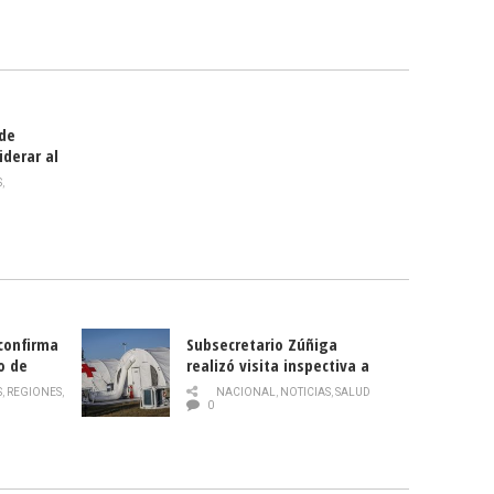
celebra
smo
 de
iderar al
rlas?
S
,
 confirma
Subsecretario Zúñiga
o de
realizó visita inspectiva a
Hospital Modular Sótero del
S
,
REGIONES
,
NACIONAL
,
NOTICIAS
,
SALUD
Río
0