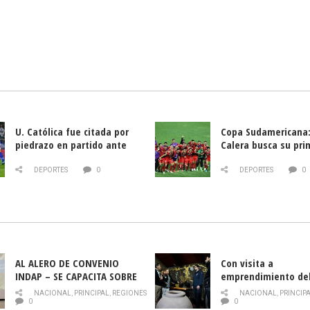
U. Católica fue citada por
Copa Sudamericana:
piedrazo en partido ante
Calera busca su pri
Deportes La Serena
triunfo ante Banfie
DEPORTES
0
DEPORTES
0
AL ALERO DE CONVENIO
Con visita a
INDAP – SE CAPACITA SOBRE
emprendimiento de
PLAGA DROSOPHILA SUZUKII
y llamado al rescate
NACIONAL
,
PRINCIPAL
,
REGIONES
NACIONAL
,
PRINCIP
historia campesina 
0
0