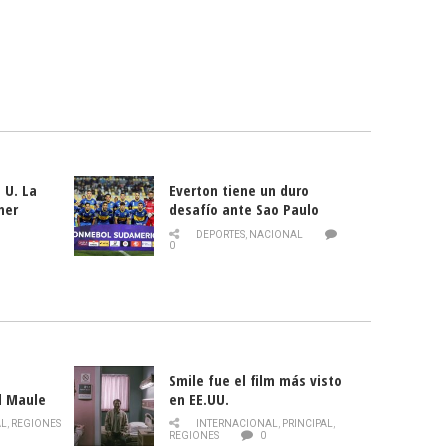
 U. La
Everton tiene un duro
mer
desafío ante Sao Paulo
ld
DEPORTES
,
NACIONAL
0
Smile fue el film más visto
l Maule
en EE.UU.
 de la
AL
,
REGIONES
INTERNACIONAL
,
PRINCIPAL
,
Director
REGIONES
0