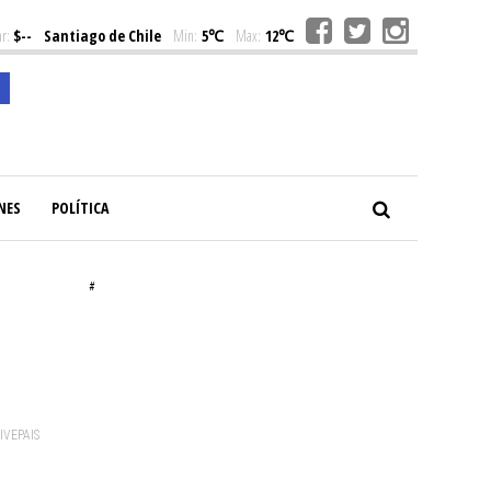
r:
$--
Santiago de Chile
Min:
5℃
Max:
12℃
NES
POLÍTICA
#
VIVEPAIS