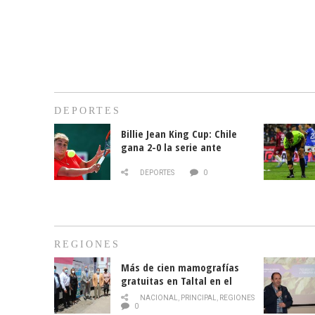
DEPORTES
Billie Jean King Cup: Chile
gana 2-0 la serie ante
Paraguay
DEPORTES
0
REGIONES
Más de cien mamografías
gratuitas en Taltal en el
mes de la prevención del
NACIONAL
,
PRINCIPAL
,
REGIONES
cáncer de mama
0