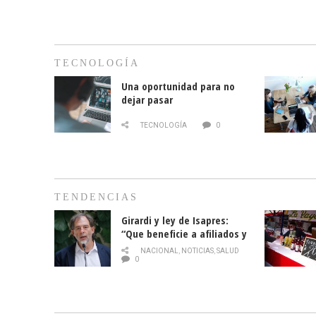
TECNOLOGÍA
Una oportunidad para no
dejar pasar
TECNOLOGÍA
0
TENDENCIAS
Girardi y ley de Isapres:
“Que beneficie a afiliados y
no legalice el abuso”
NACIONAL
,
NOTICIAS
,
SALUD
0