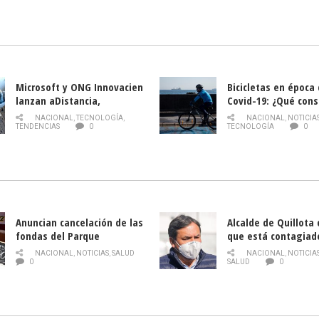
Nacional de INDAP 
la Semana del Turi
Microsoft y ONG Innovacien
Bicicletas en época
lanzan aDistancia,
Covid-19: ¿Qué cons
plataforma con cursos
momento de conduci
NACIONAL
,
TECNOLOGÍA
,
NACIONAL
,
NOTICIA
gratuitos online sobre
TENDENCIAS
0
TECNOLOGÍA
0
tecnología orientados a
emprendedores
Anuncian cancelación de las
Alcalde de Quillota
fondas del Parque
que está contagiad
O’Higgins debido al
COVID-19
NACIONAL
,
NOTICIAS
,
SALUD
NACIONAL
,
NOTICIA
coronavirus
0
SALUD
0