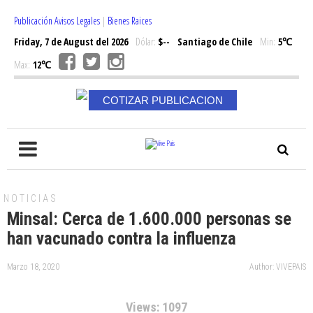
Publicación Avisos Legales
|
Bienes Raices
Friday, 7 de August del 2026
Dólar:
$--
Santiago de Chile
Min:
5℃
Max:
12℃
COTIZAR PUBLICACION
NOTICIAS
Minsal: Cerca de 1.600.000 personas se
han vacunado contra la influenza
Marzo 18, 2020
Author: VIVEPAIS
Views: 1097