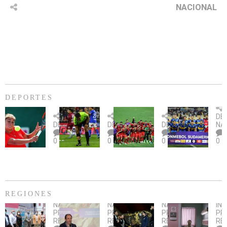
NACIONAL
DEPORTES
Billie
U.
Copa
Eve
DE
Jean
Católica
Sudamericana:
tie
DEPORTES
DEPORTES
DEPORTES
NA
King
fue
U.
un
0
0
0
0
Cup:
citada
La
dur
Chile
por
Calera
des
gana
piedrazo
busca
an
2-
en
su
Sa
0
partido
primer
Pau
la
ante
triunfo
REGIONES
serie
Deportes
ante
NACIONAL
,
NACIONAL
,
NACIONAL
,
IN
ante
Más
La
AL
Banfield
Con
Smi
PRINCIPAL
,
PRINCIPAL
,
PRINCIPAL
,
PR
Paraguay
de
Serena
ALERO
visita
fue
REGIONES
REGIONES
REGIONES
RE