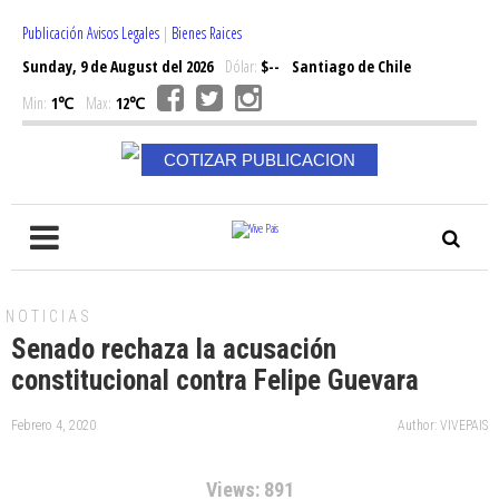
Publicación Avisos Legales
|
Bienes Raices
Sunday, 9 de August del 2026
Dólar:
$--
Santiago de Chile
Min:
1℃
Max:
12℃
COTIZAR PUBLICACION
NOTICIAS
Senado rechaza la acusación
constitucional contra Felipe Guevara
Febrero 4, 2020
Author: VIVEPAIS
Views: 891