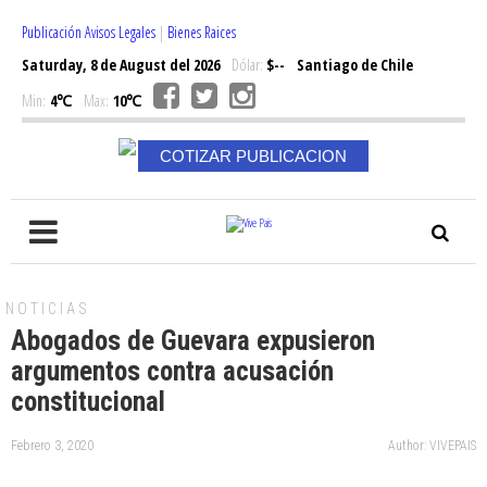
Publicación Avisos Legales
|
Bienes Raices
Saturday, 8 de August del 2026
Dólar:
$--
Santiago de Chile
Min:
4℃
Max:
10℃
COTIZAR PUBLICACION
NOTICIAS
Abogados de Guevara expusieron
argumentos contra acusación
constitucional
Febrero 3, 2020
Author: VIVEPAIS