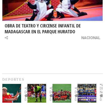
OBRA DE TEATRO Y CIRCENSE INFANTIL DE
MADAGASCAR EN EL PARQUE HURATDO
NACIONAL
DEPORTES
Billie
U.
Copa
Eve
DE
Jean
Católica
Sudamericana:
tie
DEPORTES
DEPORTES
DEPORTES
NA
King
fue
U.
un
0
0
0
0
Cup:
citada
La
dur
Chile
por
Calera
des