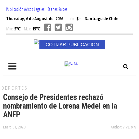
Publicación Avisos Legales
|
Bienes Raices
Thursday, 6 de August del 2026
Dólar:
$--
Santiago de Chile
Min:
5℃
Max:
15℃
COTIZAR PUBLICACION
DEPORTES
Consejo de Presidentes rechazó
nombramiento de Lorena Medel en la
ANFP
Enero 31, 2020
Author: VIVEPAIS