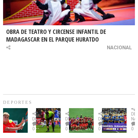
OBRA DE TEATRO Y CIRCENSE INFANTIL DE
MADAGASCAR EN EL PARQUE HURATDO
NACIONAL
DEPORTES
Billie
U.
Copa
Eve
DE
Jean
Católica
Sudamericana:
tie
DEPORTES
DEPORTES
DEPORTES
NA
King
fue
U.
un
0
0
0
0
Cup:
citada
La
dur
Chile
por
Calera
des