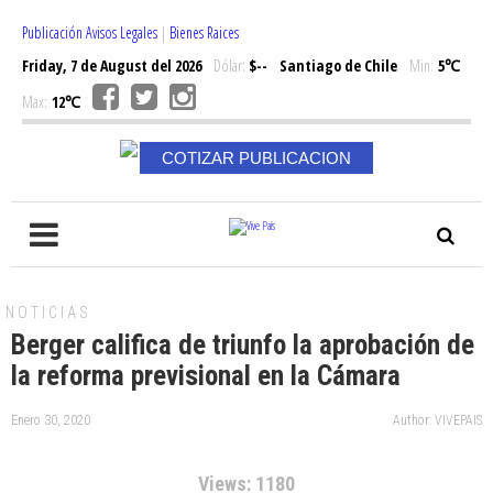
Publicación Avisos Legales
|
Bienes Raices
Friday, 7 de August del 2026
Dólar:
$--
Santiago de Chile
Min:
5℃
Max:
12℃
COTIZAR PUBLICACION
NOTICIAS
Berger califica de triunfo la aprobación de
la reforma previsional en la Cámara
Enero 30, 2020
Author: VIVEPAIS
Views: 1180