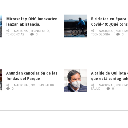
Microsoft y ONG Innovacien
Bicicletas en época
lanzan aDistancia,
Covid-19: ¿Qué cons
plataforma con cursos
momento de conduci
NACIONAL
,
TECNOLOGÍA
,
NACIONAL
,
NOTICIA
gratuitos online sobre
TENDENCIAS
0
TECNOLOGÍA
0
tecnología orientados a
emprendedores
Anuncian cancelación de las
Alcalde de Quillota
fondas del Parque
que está contagiad
O’Higgins debido al
COVID-19
NACIONAL
,
NOTICIAS
,
SALUD
NACIONAL
,
NOTICIA
coronavirus
0
SALUD
0