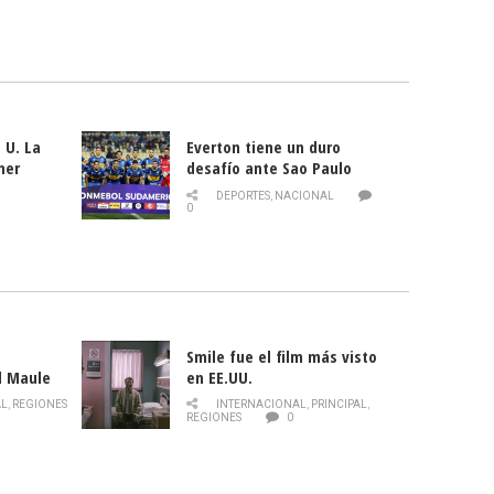
 U. La
Everton tiene un duro
mer
desafío ante Sao Paulo
ld
DEPORTES
,
NACIONAL
0
Smile fue el film más visto
l Maule
en EE.UU.
 de la
AL
,
REGIONES
INTERNACIONAL
,
PRINCIPAL
,
Director
REGIONES
0
celebra
smo