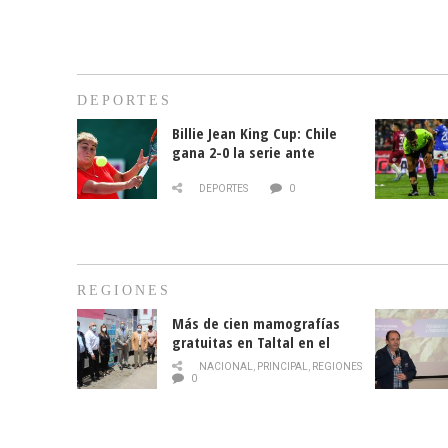
DEPORTES
Billie Jean King Cup: Chile
gana 2-0 la serie ante
Paraguay
DEPORTES
0
REGIONES
Más de cien mamografías
gratuitas en Taltal en el
mes de la prevención del
NACIONAL
,
PRINCIPAL
,
REGIONES
cáncer de mama
0