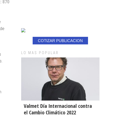
: 870
e
 de
COTIZAR PUBLICACION
n
LO MAS POPULAR
s
s.
n
Valmet Día Internacional contra
el Cambio Climático 2022