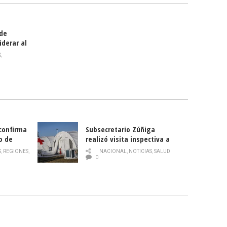
 de
iderar al
rlas?
S
,
 confirma
Subsecretario Zúñiga
o de
realizó visita inspectiva a
Hospital Modular Sótero del
S
,
REGIONES
,
NACIONAL
,
NOTICIAS
,
SALUD
Río
0