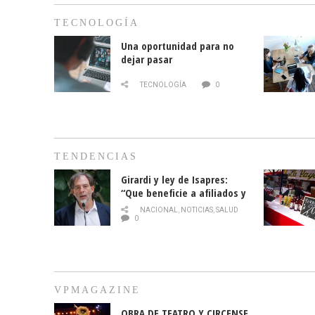
TECNOLOGÍA
Una oportunidad para no
dejar pasar
TECNOLOGÍA
0
TENDENCIAS
Girardi y ley de Isapres:
“Que beneficie a afiliados y
no legalice el abuso”
NACIONAL
,
NOTICIAS
,
SALUD
0
VPMAGAZINE
OBRA DE TEATRO Y CIRCENSE