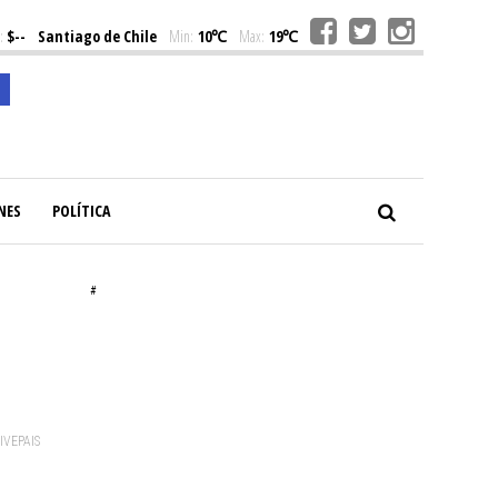
:
$--
Santiago de Chile
Min:
10℃
Max:
19℃
NES
POLÍTICA
#
VIVEPAIS