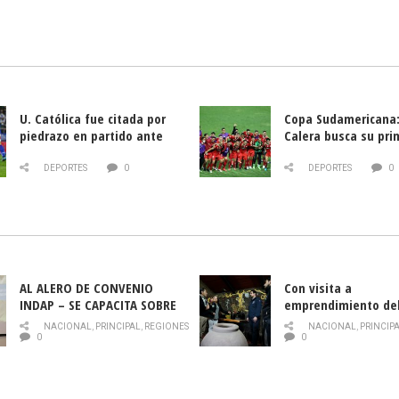
U. Católica fue citada por
Copa Sudamericana:
piedrazo en partido ante
Calera busca su pri
Deportes La Serena
triunfo ante Banfie
DEPORTES
0
DEPORTES
0
AL ALERO DE CONVENIO
Con visita a
INDAP – SE CAPACITA SOBRE
emprendimiento de
PLAGA DROSOPHILA SUZUKII
y llamado al rescate
NACIONAL
,
PRINCIPAL
,
REGIONES
NACIONAL
,
PRINCIP
historia campesina 
0
0
Nacional de INDAP 
la Semana del Turi