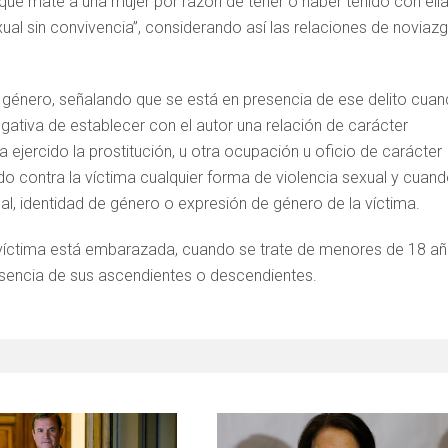
ue mate a una mujer por razón de tener o haber tenido con ell
xual sin convivencia”, considerando así las relaciones de noviaz
 género, señalando que se está en presencia de ese delito cua
gativa de establecer con el autor una relación de carácter
a ejercido la prostitución, u otra ocupación u oficio de carácter
do contra la víctima cualquier forma de violencia sexual y cuan
al, identidad de género o expresión de género de la víctima.
íctima está embarazada, cuando se trate de menores de 18 a
sencia de sus ascendientes o descendientes.