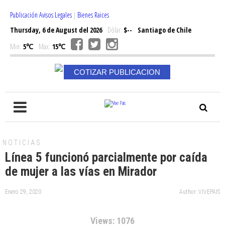
Publicación Avisos Legales
|
Bienes Raices
Thursday, 6 de August del 2026
Dólar:
$--
Santiago de Chile
Min:
5℃
Max:
15℃
COTIZAR PUBLICACION
NOTICIAS
Línea 5 funcionó parcialmente por caída
de mujer a las vías en Mirador
Enero 29, 2020
Author: VIVEPAIS
Views: 1076