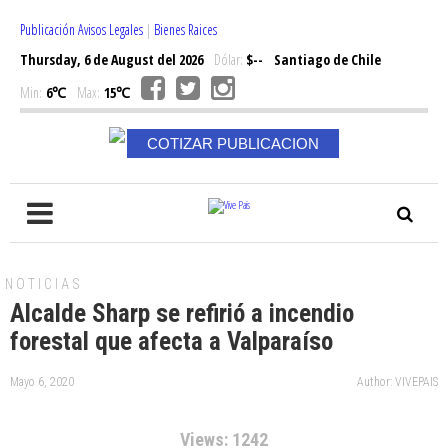
Publicación Avisos Legales
|
Bienes Raices
Thursday, 6 de August del 2026
Dólar:
$--
Santiago de Chile
Min:
6℃
Max:
15℃
COTIZAR PUBLICACION
NOTICIAS
Alcalde Sharp se refirió a incendio
forestal que afecta a Valparaíso
Mayo 6, 2020
Author: VIVEPAIS
Views: 1242