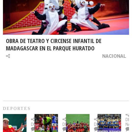
OBRA DE TEATRO Y CIRCENSE INFANTIL DE
MADAGASCAR EN EL PARQUE HURATDO
NACIONAL
DEPORTES
Billie
U.
Copa
Eve
DE
Jean
Católica
Sudamericana:
tie
DEPORTES
DEPORTES
DEPORTES
NA
King
fue
U.
un