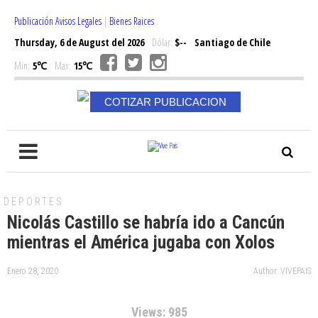
Publicación Avisos Legales
|
Bienes Raices
Thursday, 6 de August del 2026
Dólar:
$--
Santiago de Chile
Min:
5℃
Max:
15℃
COTIZAR PUBLICACION
DEPORTES
Nicolás Castillo se habría ido a Cancún
mientras el América jugaba con Xolos
Enero 28, 2020
Author: VIVEPAIS
Views: 985