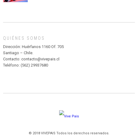
CIRCENSE
INFANTIL
DE
MADAGASCAR
EN
EL
QUIÉNES SOMOS
PARQUE
HURATDO
Dirección: Huérfanos 1160 Of. 705
Santiago – Chile.
Contacto: contacto@vivepais.cl
Teléfono: (562) 29937680
© 2018 VIVEPAIS Todos los derechos reservados.