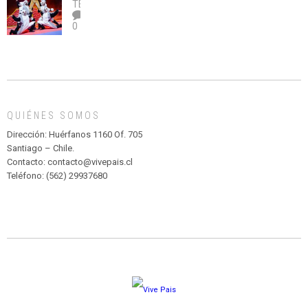
legalice
DE
TEATRO
el
TEATRO
0
abuso”
Y
CIRCENSE
INFANTIL
DE
MADAGASCAR
EN
EL
QUIÉNES SOMOS
PARQUE
HURATDO
Dirección: Huérfanos 1160 Of. 705
Santiago – Chile.
Contacto: contacto@vivepais.cl
Teléfono: (562) 29937680