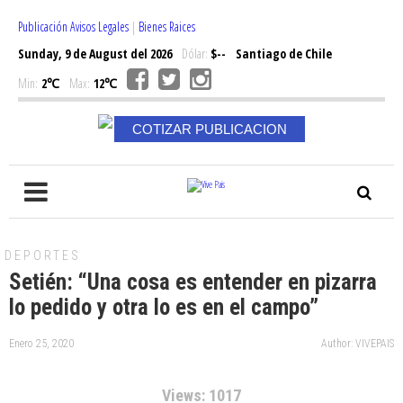
Publicación Avisos Legales
|
Bienes Raices
Sunday, 9 de August del 2026
Dólar:
$--
Santiago de Chile
Min:
2℃
Max:
12℃
COTIZAR PUBLICACION
DEPORTES
Setién: “Una cosa es entender en pizarra
lo pedido y otra lo es en el campo”
Enero 25, 2020
Author: VIVEPAIS
Views: 1017