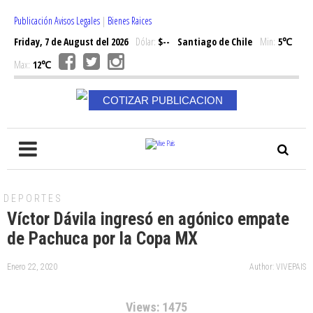
Publicación Avisos Legales
|
Bienes Raices
Friday, 7 de August del 2026
Dólar:
$--
Santiago de Chile
Min:
5℃
Max:
12℃
COTIZAR PUBLICACION
DEPORTES
Víctor Dávila ingresó en agónico empate
de Pachuca por la Copa MX
Enero 22, 2020
Author: VIVEPAIS
Views: 1475