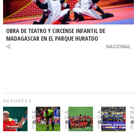
OBRA DE TEATRO Y CIRCENSE INFANTIL DE
MADAGASCAR EN EL PARQUE HURATDO
NACIONAL
DEPORTES
Billie
U.
Copa
Eve
DE
Jean
Católica
Sudamericana:
tie
DEPORTES
DEPORTES
DEPORTES
NA
King
fue
U.
un
0
0
0
0
Cup:
citada
La
dur
Chile
por
Calera
des