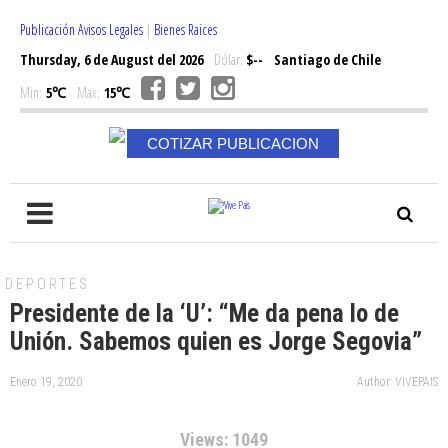
Publicación Avisos Legales
|
Bienes Raices
Thursday, 6 de August del 2026
Dólar:
$--
Santiago de Chile
Min:
5℃
Max:
15℃
COTIZAR PUBLICACION
DEPORTES
Presidente de la ‘U’: “Me da pena lo de
Unión. Sabemos quien es Jorge Segovia”
Enero 19, 2020
Author: VIVEPAIS
Views: 1049