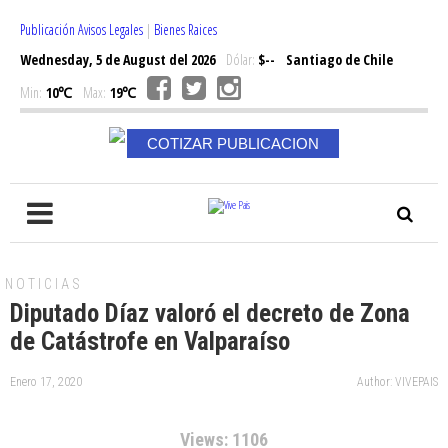
Publicación Avisos Legales
|
Bienes Raices
Wednesday, 5 de August del 2026
Dólar:
$--
Santiago de Chile
Min:
10℃
Max:
19℃
COTIZAR PUBLICACION
NOTICIAS
Diputado Díaz valoró el decreto de Zona
de Catástrofe en Valparaíso
Enero 17, 2020
Author: VIVEPAIS
Views: 1106