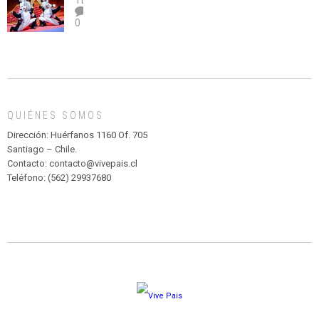
TEATRO
el
TEATRO
0
abuso”
Y
CIRCENSE
INFANTIL
DE
MADAGASCAR
EN
EL
QUIÉNES SOMOS
PARQUE
HURATDO
Dirección: Huérfanos 1160 Of. 705
Santiago – Chile.
Contacto: contacto@vivepais.cl
Teléfono: (562) 29937680