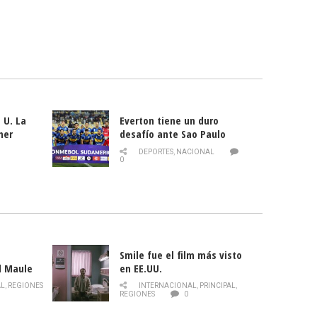
 U. La
Everton tiene un duro
mer
desafío ante Sao Paulo
ld
DEPORTES
,
NACIONAL
0
Smile fue el film más visto
l Maule
en EE.UU.
 de la
AL
,
REGIONES
INTERNACIONAL
,
PRINCIPAL
,
Director
REGIONES
0
celebra