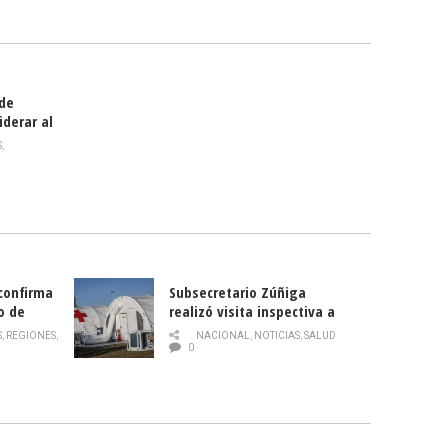
smo
 de
iderar al
rlas?
S
,
 confirma
Subsecretario Zúñiga
o de
realizó visita inspectiva a
Hospital Modular Sótero del
S
,
REGIONES
,
NACIONAL
,
NOTICIAS
,
SALUD
Río
0