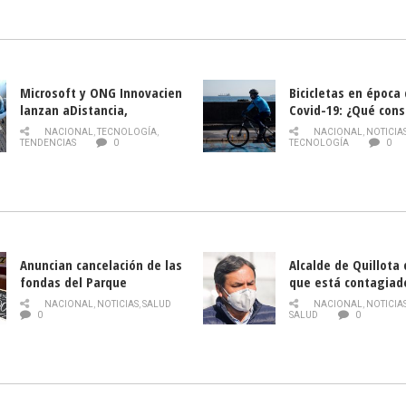
la Semana del Turi
Microsoft y ONG Innovacien
Bicicletas en época
lanzan aDistancia,
Covid-19: ¿Qué cons
plataforma con cursos
momento de conduci
NACIONAL
,
TECNOLOGÍA
,
NACIONAL
,
NOTICIA
gratuitos online sobre
TENDENCIAS
0
TECNOLOGÍA
0
tecnología orientados a
emprendedores
Anuncian cancelación de las
Alcalde de Quillota
fondas del Parque
que está contagiad
O’Higgins debido al
COVID-19
NACIONAL
,
NOTICIAS
,
SALUD
NACIONAL
,
NOTICIA
coronavirus
0
SALUD
0