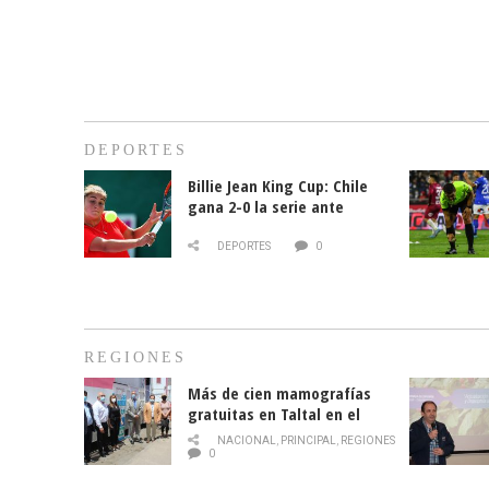
DEPORTES
Billie Jean King Cup: Chile
gana 2-0 la serie ante
Paraguay
DEPORTES
0
REGIONES
Más de cien mamografías
gratuitas en Taltal en el
mes de la prevención del
NACIONAL
,
PRINCIPAL
,
REGIONES
cáncer de mama
0