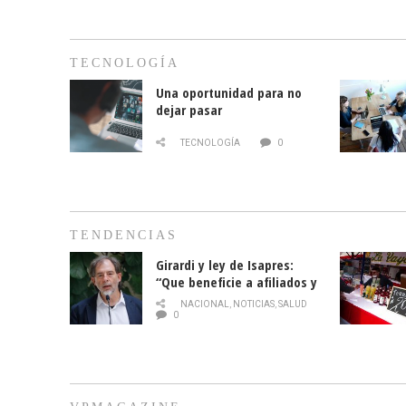
TECNOLOGÍA
Una oportunidad para no
dejar pasar
TECNOLOGÍA
0
TENDENCIAS
Girardi y ley de Isapres:
“Que beneficie a afiliados y
no legalice el abuso”
NACIONAL
,
NOTICIAS
,
SALUD
0