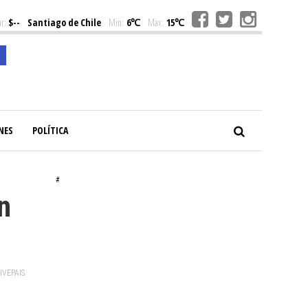
r:
$--
Santiago de Chile
Min:
6℃
Max:
15℃
NES
POLÍTICA
#
n
VIVEPAIS