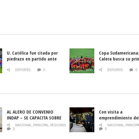
U. Católica fue citada por
Copa Sudamericana:
piedrazo en partido ante
Calera busca su pri
Deportes La Serena
triunfo ante Banfie
DEPORTES
0
DEPORTES
0
AL ALERO DE CONVENIO
Con visita a
INDAP – SE CAPACITA SOBRE
emprendimiento de
PLAGA DROSOPHILA SUZUKII
y llamado al rescate
NACIONAL
,
PRINCIPAL
,
REGIONES
NACIONAL
,
PRINCIP
historia campesina 
0
0
Nacional de INDAP 