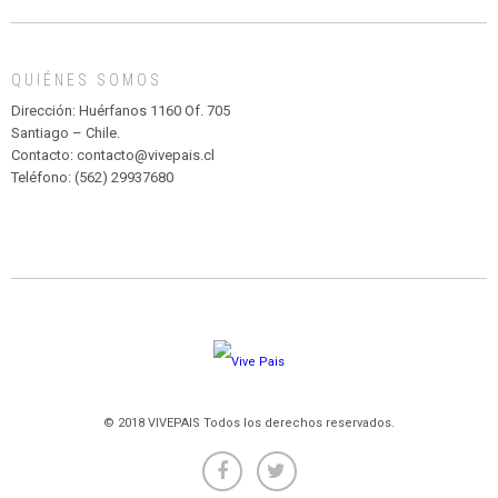
DE
MADAGASCAR
EN
EL
QUIÉNES SOMOS
PARQUE
HURATDO
Dirección: Huérfanos 1160 Of. 705
Santiago – Chile.
Contacto: contacto@vivepais.cl
Teléfono: (562) 29937680
© 2018 VIVEPAIS Todos los derechos reservados.