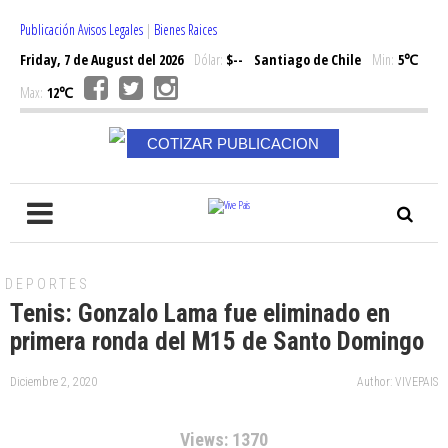
Publicación Avisos Legales
|
Bienes Raices
Friday, 7 de August del 2026
Dólar:
$--
Santiago de Chile
Min:
5℃
Max:
12℃
COTIZAR PUBLICACION
DEPORTES
Tenis: Gonzalo Lama fue eliminado en
primera ronda del M15 de Santo Domingo
Diciembre 2, 2020
Author: VIVEPAIS
Views: 1370