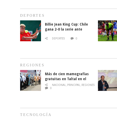
DEPORTES
Billie Jean King Cup: Chile
gana 2-0 la serie ante
Paraguay
DEPORTES
0
REGIONES
Más de cien mamografías
gratuitas en Taltal en el
mes de la prevención del
NACIONAL
,
PRINCIPAL
,
REGIONES
cáncer de mama
0
TECNOLOGÍA