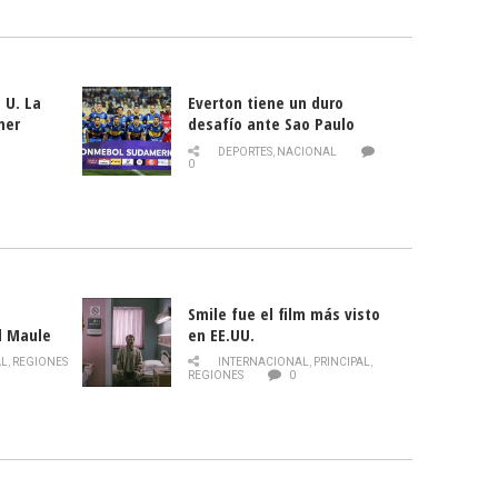
 U. La
Everton tiene un duro
mer
desafío ante Sao Paulo
ld
DEPORTES
,
NACIONAL
0
Smile fue el film más visto
l Maule
en EE.UU.
 de la
AL
,
REGIONES
INTERNACIONAL
,
PRINCIPAL
,
Director
REGIONES
0
celebra
smo