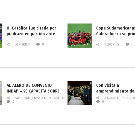
U. Católica fue citada por
Copa Sudamericana:
piedrazo en partido ante
Calera busca su pri
Deportes La Serena
triunfo ante Banfie
DEPORTES
0
DEPORTES
0
AL ALERO DE CONVENIO
Con visita a
INDAP – SE CAPACITA SOBRE
emprendimiento de
PLAGA DROSOPHILA SUZUKII
y llamado al rescate
NACIONAL
,
PRINCIPAL
,
REGIONES
NACIONAL
,
PRINCIP
historia campesina 
0
0
Nacional de INDAP 
la Semana del Turi