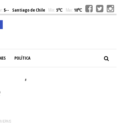
r:
$--
Santiago de Chile
Min:
5℃
Max:
10℃
NES
POLÍTICA
#
e
VIVEPAIS