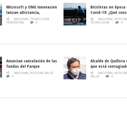
Microsoft y ONG Innovacien
Bicicletas en época
lanzan aDistancia,
Covid-19: ¿Qué cons
plataforma con cursos
momento de conduci
NACIONAL
,
TECNOLOGÍA
,
NACIONAL
,
NOTICIA
gratuitos online sobre
TENDENCIAS
0
TECNOLOGÍA
0
tecnología orientados a
emprendedores
Anuncian cancelación de las
Alcalde de Quillota
fondas del Parque
que está contagiad
O’Higgins debido al
COVID-19
NACIONAL
,
NOTICIAS
,
SALUD
NACIONAL
,
NOTICIA
coronavirus
0
SALUD
0