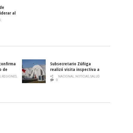
 de
iderar al
rlas?
S
,
 confirma
Subsecretario Zúñiga
o de
realizó visita inspectiva a
Hospital Modular Sótero del
S
,
REGIONES
,
NACIONAL
,
NOTICIAS
,
SALUD
Río
0