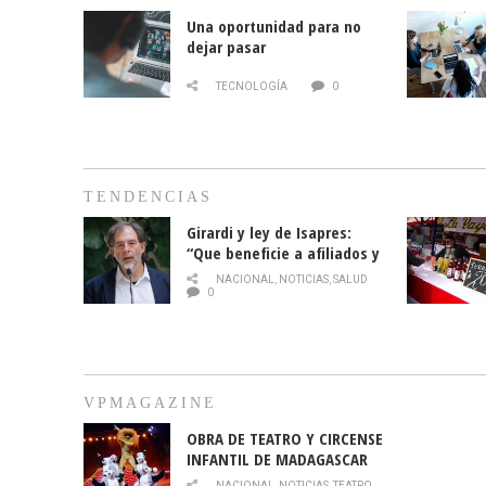
Una oportunidad para no
dejar pasar
TECNOLOGÍA
0
TENDENCIAS
Girardi y ley de Isapres:
“Que beneficie a afiliados y
no legalice el abuso”
NACIONAL
,
NOTICIAS
,
SALUD
0
VPMAGAZINE
OBRA DE TEATRO Y CIRCENSE
INFANTIL DE MADAGASCAR
EN EL PARQUE HURATDO
NACIONAL
,
NOTICIAS
,
TEATRO