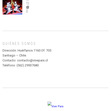
legalice
DE
TEATRO
el
TEATRO
0
abuso”
Y
CIRCENSE
INFANTIL
DE
MADAGASCAR
EN
EL
QUIÉNES SOMOS
PARQUE
HURATDO
Dirección: Huérfanos 1160 Of. 705
Santiago – Chile.
Contacto: contacto@vivepais.cl
Teléfono: (562) 29937680