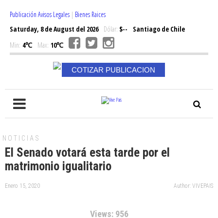
Publicación Avisos Legales
|
Bienes Raices
Saturday, 8 de August del 2026
Dólar:
$--
Santiago de Chile
Min:
4℃
Max:
10℃
COTIZAR PUBLICACION
NOTICIAS
El Senado votará esta tarde por el
matrimonio igualitario
Enero 15, 2020
Author: VIVEPAIS
Views: 956