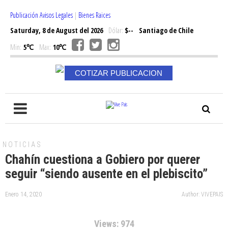
Publicación Avisos Legales
|
Bienes Raices
Saturday, 8 de August del 2026
Dólar:
$--
Santiago de Chile
Min:
5℃
Max:
10℃
COTIZAR PUBLICACION
NOTICIAS
Chahín cuestiona a Gobiero por querer
seguir “siendo ausente en el plebiscito”
Enero 14, 2020
Author: VIVEPAIS
Views: 974