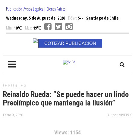
Publicación Avisos Legales
|
Bienes Raices
Wednesday, 5 de August del 2026
Dólar:
$--
Santiago de Chile
Min:
10℃
Max:
19℃
COTIZAR PUBLICACION
DEPORTES
Reinaldo Rueda: “Se puede hacer un lindo
Preolímpico que mantenga la ilusión”
Enero 9, 2020
Author: VIVEPAIS
Views: 1154