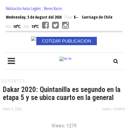
Publicación Avisos Legales
|
Bienes Raices
Wednesday, 5 de August del 2026
Dólar:
$--
Santiago de Chile
Min:
10℃
Max:
19℃
COTIZAR PUBLICACION
DEPORTES
Dakar 2020: Quintanilla es segundo en la
etapa 5 y se ubica cuarto en la general
Enero 9, 2020
Author: VIVEPAIS
Views: 1279