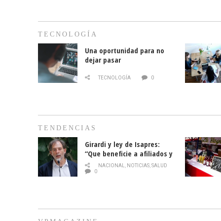
TECNOLOGÍA
Una oportunidad para no
dejar pasar
TECNOLOGÍA
0
TENDENCIAS
Girardi y ley de Isapres:
“Que beneficie a afiliados y
no legalice el abuso”
NACIONAL
,
NOTICIAS
,
SALUD
0