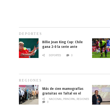
DEPORTES
Billie Jean King Cup: Chile
gana 2-0 la serie ante
Paraguay
DEPORTES
0
REGIONES
Más de cien mamografías
gratuitas en Taltal en el
mes de la prevención del
NACIONAL
,
PRINCIPAL
,
REGIONES
cáncer de mama
0