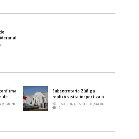
smo
 de
iderar al
rlas?
S
,
 confirma
Subsecretario Zúñiga
o de
realizó visita inspectiva a
Hospital Modular Sótero del
S
,
REGIONES
,
NACIONAL
,
NOTICIAS
,
SALUD
Río
0