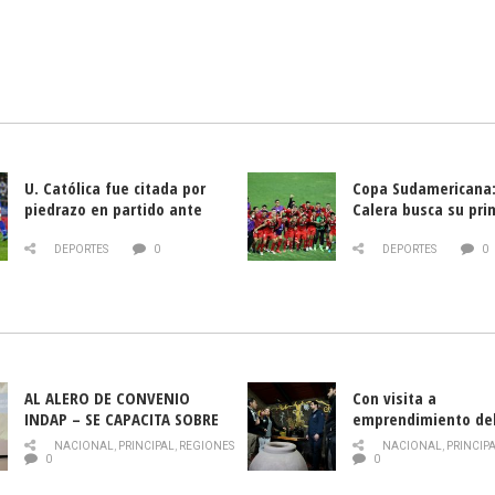
U. Católica fue citada por
Copa Sudamericana:
piedrazo en partido ante
Calera busca su pri
Deportes La Serena
triunfo ante Banfie
DEPORTES
0
DEPORTES
0
AL ALERO DE CONVENIO
Con visita a
INDAP – SE CAPACITA SOBRE
emprendimiento de
PLAGA DROSOPHILA SUZUKII
y llamado al rescate
NACIONAL
,
PRINCIPAL
,
REGIONES
NACIONAL
,
PRINCIP
historia campesina 
0
0
Nacional de INDAP 