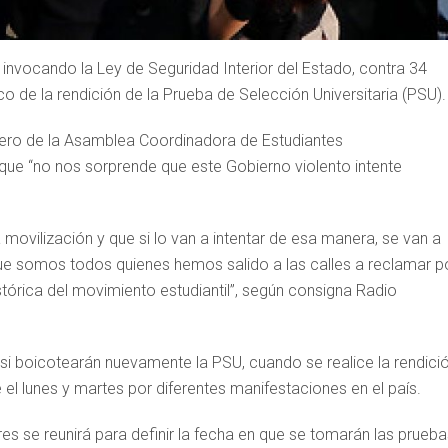
 invocando la Ley de Seguridad Interior del Estado, contra 34
o de la rendición de la Prueba de Selección Universitaria (PSU).
cero de la Asamblea Coordinadora de Estudiantes
 que “no nos sorprende que este Gobierno violento intente
 movilización y que si lo van a intentar de esa manera, se van a
que somos todos quienes hemos salido a las calles a reclamar p
órica del movimiento estudiantil”, según consigna Radio
i boicotearán nuevamente la PSU, cuando se realice la rendici
l lunes y martes por diferentes manifestaciones en el país.
s se reunirá para definir la fecha en que se tomarán las prueba