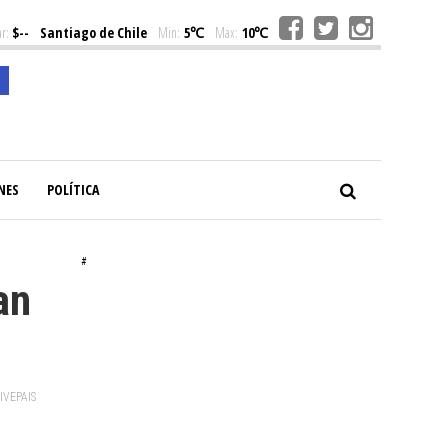
r:
$--
Santiago de Chile
Min:
5℃
Max:
10℃
NES
POLÍTICA
#
an
VIVEPAIS