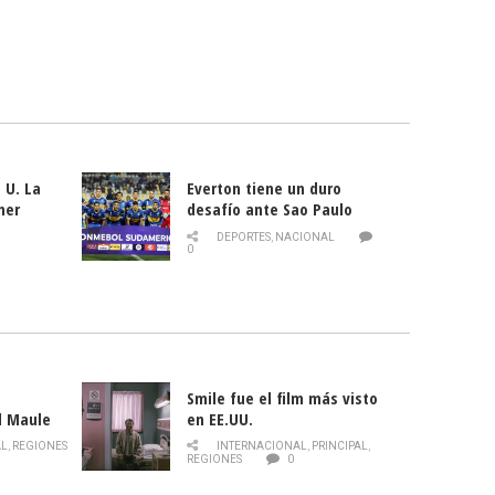
 U. La
Everton tiene un duro
mer
desafío ante Sao Paulo
ld
DEPORTES
,
NACIONAL
0
Smile fue el film más visto
l Maule
en EE.UU.
 de la
AL
,
REGIONES
INTERNACIONAL
,
PRINCIPAL
,
Director
REGIONES
0
celebra