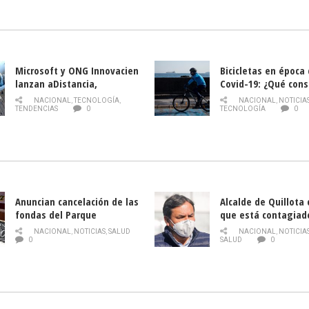
la Semana del Turi
Microsoft y ONG Innovacien
Bicicletas en época
lanzan aDistancia,
Covid-19: ¿Qué cons
plataforma con cursos
momento de conduci
NACIONAL
,
TECNOLOGÍA
,
NACIONAL
,
NOTICIA
gratuitos online sobre
TENDENCIAS
0
TECNOLOGÍA
0
tecnología orientados a
emprendedores
Anuncian cancelación de las
Alcalde de Quillota
fondas del Parque
que está contagiad
O’Higgins debido al
COVID-19
NACIONAL
,
NOTICIAS
,
SALUD
NACIONAL
,
NOTICIA
coronavirus
0
SALUD
0