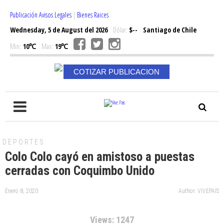
Publicación Avisos Legales
|
Bienes Raices
Wednesday, 5 de August del 2026
Dólar:
$--
Santiago de Chile
Min:
10℃
Max:
19℃
COTIZAR PUBLICACION
DEPORTES
Colo Colo cayó en amistoso a puestas
cerradas con Coquimbo Unido
Enero 8, 2020
Author: VIVEPAIS
Views: 1247