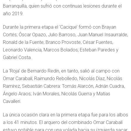
Barranquilla, quien sufrió con continuas lesiones durante el
año 2019.
Durante la primera etapa el ‘Cacique’ formó con Brayan
Cortés; Óscar Opazo, Julio Barroso, Juan Manuel Insaurralde,
Ronald de la Fuente; Branco Provoste, César Fuentes,
Leonardo Valencia, Marcos Bolados; Esteban Paredes y
Gabriel Costa.
La ‘Roja’ de Bernardo Redín, en tanto, salió al campo con
Omar Carabalí; Raimundo Rebolledo, Nicolás Díaz, Nicolás
Ramírez, Sebastián Cabrera: Tomás Alarcón, Adrián Cuadra,
Ángelo Araos; Iván Morales, Nicolás Guerra y Matías
Cavalleri.
La única ocasión clara en la primera etapa fue para los albos
a los 41 minutos. El arquero del combinado Omar Carabalí
estuvo notable para con una volada hacia su izquierda sacar