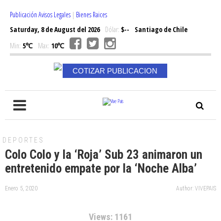
Publicación Avisos Legales
|
Bienes Raices
Saturday, 8 de August del 2026
Dólar:
$--
Santiago de Chile
Min:
5℃
Max:
10℃
COTIZAR PUBLICACION
DEPORTES
Colo Colo y la ‘Roja’ Sub 23 animaron un
entretenido empate por la ‘Noche Alba’
Enero 5, 2020
Author: VIVEPAIS
Views: 1161