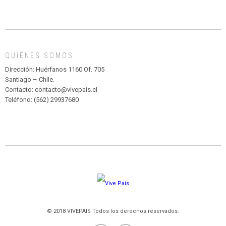
CIRCENSE
INFANTIL
DE
MADAGASCAR
EN
EL
QUIÉNES SOMOS
PARQUE
HURATDO
Dirección: Huérfanos 1160 Of. 705
Santiago – Chile.
Contacto: contacto@vivepais.cl
Teléfono: (562) 29937680
© 2018 VIVEPAIS Todos los derechos reservados.